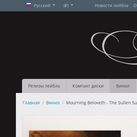
Русский
(₽)
Новости лейбла
О
Релизы лейбла
Компакт диски
Винил
Главная
/
Винил
/
Mourning Beloveth - The Sullen Sul