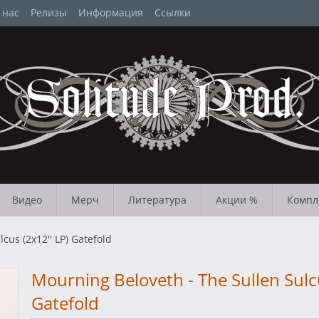
 нас
Релизы
Информация
Ссылки
Видео
Мерч
Литература
Акции %
Компл
cus (2x12'' LP) Gatefold
Mourning Beloveth - The Sullen Sulcu
Gatefold