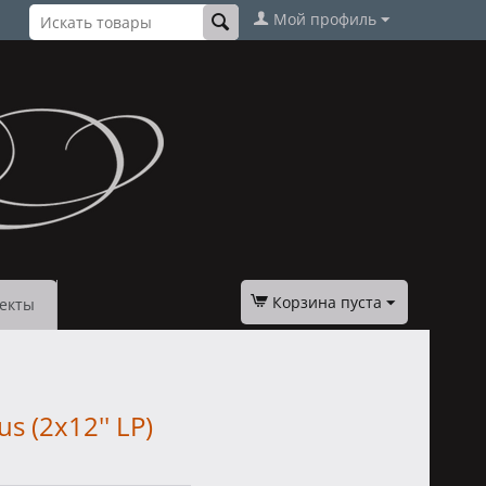
Мой профиль
Корзина пуста
екты
s (2x12'' LP)