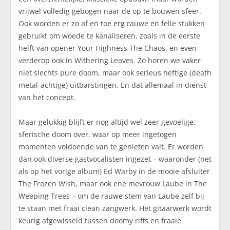
vrijwel volledig gebogen naar de op te bouwen sfeer.
Ook worden er zo af en toe erg rauwe en felle stukken
gebruikt om woede te kanaliseren, zoals in de eerste
helft van opener Your Highness The Chaos, en even
verderop ook in Withering Leaves. Zo horen we vaker
niet slechts pure doom, maar ook serieus heftige (death
metal-achtige) uitbarstingen. En dat allemaal in dienst
van het concept.
Maar gelukkig blijft er nog altijd wel zeer gevoelige,
sferische doom over, waar op meer ingetogen
momenten voldoende van te genieten valt. Er worden
dan ook diverse gastvocalisten ingezet – waaronder (net
als op het vorige album) Ed Warby in de mooie afsluiter
The Frozen Wish, maar ook ene mevrouw Laube in The
Weeping Trees – om de rauwe stem van Laube zelf bij
te staan met fraai clean zangwerk. Het gitaarwerk wordt
keurig afgewisseld tussen doomy riffs en fraaie