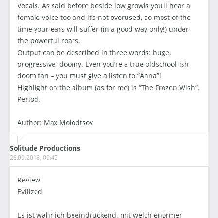
Vocals. As said before beside low growls you’ll hear a
female voice too and it’s not overused, so most of the
time your ears will suffer (in a good way only!) under
the powerful roars.
Output can be described in three words: huge,
progressive, doomy. Even you’re a true oldschool-ish
doom fan – you must give a listen to “Anna”!
Highlight on the album (as for me) is “The Frozen Wish”.
Period.
Author: Max Molodtsov
Solitude Productions
28.09.2018, 09:45
Review
Evilized
Es ist wahrlich beeindruckend, mit welch enormer