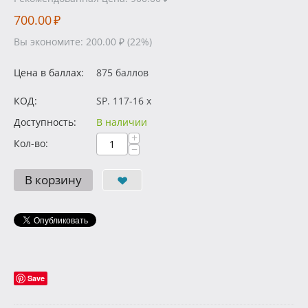
700.00
₽
Вы экономите:
200.00
₽
(
22
%)
Цена в баллах:
875 баллов
КОД:
SP. 117-16 x
Доступность:
В наличии
+
Кол-во:
−
В корзину
Save