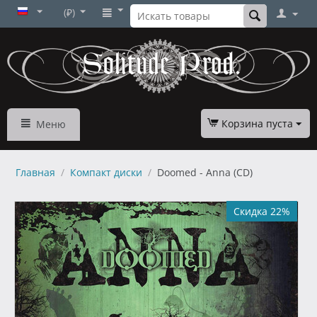
(₽)
Корзина пуста
Меню
Главная
/
Компакт диски
/
Doomed - Anna (CD)
Скидка 22%