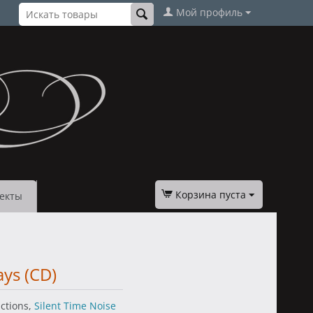
Мой профиль
Корзина пуста
екты
ays (CD)
uctions,
Silent Time Noise