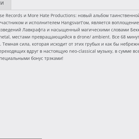
ги
ise Records и More Hate Productions: новый альбом таинственн
 участником и исполнителем Hangsvart'ом, является воплощени
изведений Лавкрафта и насыщенный магическими словами Бекке
tal, местами превращающийся в drone/ ambient. Все 68 минут
 Темная сила, которая исходит от этих грубых и как бы небре
реходящих вдруг в настоящую neo-classical музыку, в сумме в
специальными бонус трэками!