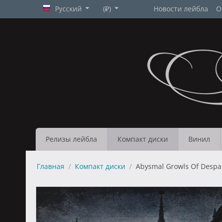
Русский
(₽)
Новости лейбла
О
Релизы лейбла
Компакт диски
Винил
Главная
/
Компакт диски
/
Abysmal Growls Of Despai