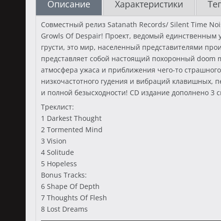
Описание
Характеристики
Те
Совместный релиз Satanath Records/ Silent Time No
Growls Of Despair! Проект, ведомый единственным
грусти, это мир, населенный представителями про
представляет собой настоящий похоронный doom me
атмосфера ужаса и приближения чего-то страшного.
низкочастотного гудения и вибраций клавишных, пе
и полной безысходности! CD издание дополнено 3 
Треклист:
1 Darkest Thought
2 Tormented Mind
3 Vision
4 Solitude
5 Hopeless
Bonus Tracks:
6 Shape Of Depth
7 Thoughts Of Flesh
8 Lost Dreams