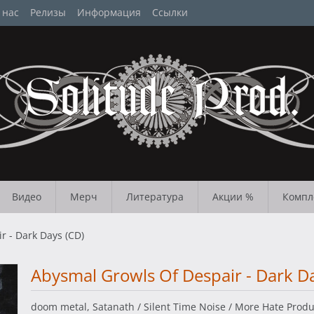
 нас
Релизы
Информация
Ссылки
Видео
Мерч
Литература
Акции %
Компл
r - Dark Days (CD)
Abysmal Growls Of Despair - Dark D
doom metal, Satanath / Silent Time Noise / More Hate Prod