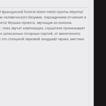
ой французской funeral doom metal группы Abysmal
ем человеческого безумия, порождением отчаяния и
та! Музыка проекта, звучащая из колонок,
, пока звучат композиции, слушателя пронизывает
жно записанных гитарных партий, от монотонного
се это сплошной звуковой ландшафт мрака, мистики