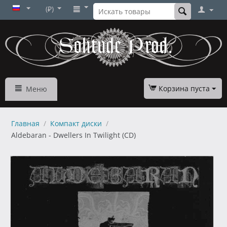
(₽)
Корзина пуста
Меню
Главная
/
Компакт диски
/
Aldebaran - Dwellers In Twilight (CD)