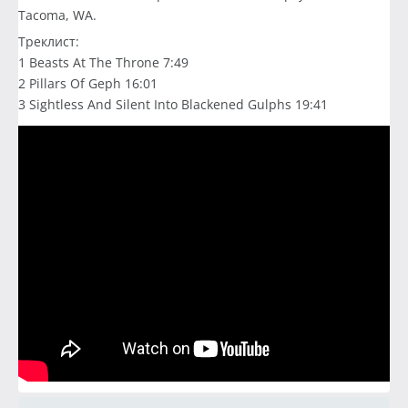
Tacoma, WA.
Треклист:
1 Beasts At The Throne 7:49
2 Pillars Of Geph 16:01
3 Sightless And Silent Into Blackened Gulphs 19:41