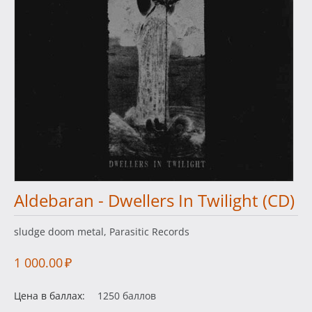
Aldebaran - Dwellers In Twilight (CD)
sludge doom metal, Parasitic Records
1 000.00
₽
Цена в баллах:
1250 баллов