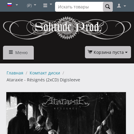
(₽)
Корзина пуста
Меню
Главная
/
Компакт диски
/
Ataraxie - Résignés (2xCD) Digisleeve