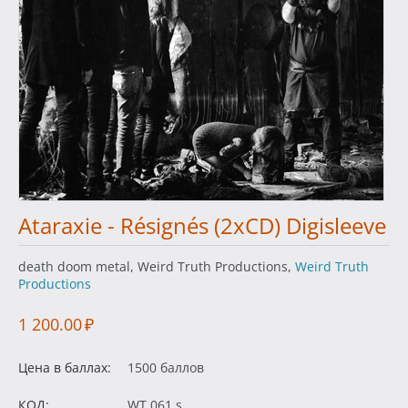
Ataraxie - Résignés (2xCD) Digisleeve
death doom metal, Weird Truth Productions,
Weird Truth
Productions
1 200.00
₽
Цена в баллах:
1500 баллов
КОД:
WT 061 s