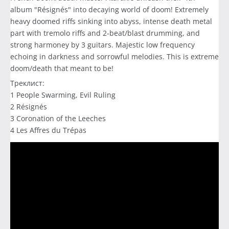
album "Résignés" into decaying world of doom! Extremely
heavy doomed riffs sinking into abyss, intense death metal
part with tremolo riffs and 2-beat/blast drumming, and
strong harmoney by 3 guitars. Majestic low frequency
echoing in darkness and sorrowful melodies. This is extreme
doom/death that meant to be!
Треклист:
1 People Swarming, Evil Ruling
2 Résignés
3 Coronation of the Leeches
4 Les Affres du Trépas