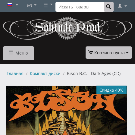
(₽)
Корзина пуста
Меню
Главная
/
Компакт диски
/
Bison B.C. - Dark Ages (CD)
Скидка 40%