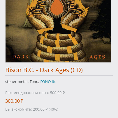
Bison B.C. - Dark Ages (CD)
stoner metal, Fono,
FONO ltd
Рекомендованная цена:
500.00
₽
300.00
₽
Вы экономите:
200.00
₽
(
40
%)