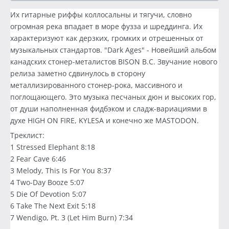
Их гитарные риффы коллосальны и тягучи, словно
огромная река впадает в море фузза и шреддинга. Их
характеризуют как дерзких, громких и отрешенных от
музыкальных стандартов. "Dark Ages" - Новейший альбом
канадских стонер-металистов BISON B.C. Звучание нового
релиза заметно сдвинулось в сторону
металлизированного стонер-рока, массивного и
поглощающего. Это музыка песчаных дюн и высоких гор,
от души наполненная фидбэком и сладж-вариациями в
духе HIGH ON FIRE, KYLESA и конечно же MASTODON.
Треклист:
1 Stressed Elephant 8:18
2 Fear Cave 6:46
3 Melody, This Is For You 8:37
4 Two-Day Booze 5:07
5 Die Of Devotion 5:07
6 Take The Next Exit 5:18
7 Wendigo, Pt. 3 (Let Him Burn) 7:34