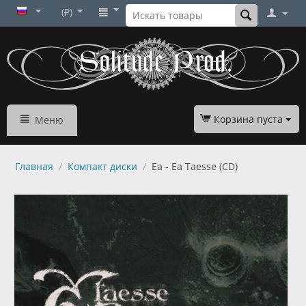
(₽)
Корзина пуста
Меню
Главная
/
Компакт диски
/
Ea - Ea Taesse (CD)