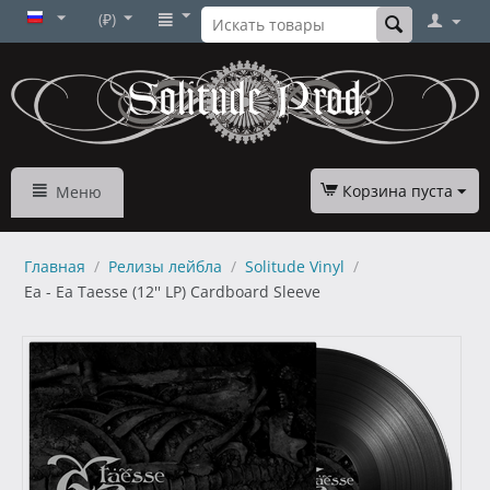
(₽)
Корзина пуста
Меню
Главная
/
Релизы лейбла
/
Solitude Vinyl
/
Ea - Ea Taesse (12'' LP) Cardboard Sleeve