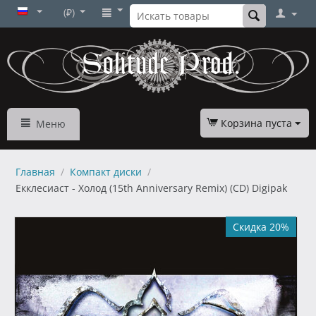
(₽)
Корзина пуста
Меню
Главная
/
Компакт диски
/
Екклесиаст - Холод (15th Anniversary Remix) (CD) Digipak
Скидка 20%