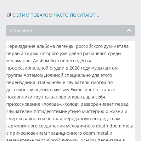
С ЭТИМ ТОВАРОМ ЧАСТО ПОКУПАЮТ...
Описание
Переиздание альбома легенды российского дум-метала
первый тираж которого уже давно разошёлся среди
меломанов. Альбом был пересведён на
профессиональной студии в 2020 году музыкантом
группы Артёмом Долиной специально для этого
переиздания чтобы новые слушатели смогли по
достоинству оценить музыку Екклесиаст а старые
поклонники группы заново открыть для себя
прикосновение «Холода».«Холод» разворачивает перед
слушателем пятидесятиминутную мистерию о жизни и
смерти радости и печали переданную посредством
гармоничного соединения мелодичного death doom metal
с прикосновением традиционного doom metal и
замечательной глубокой лирики. Альбом переиздан в