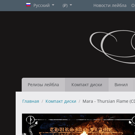
Русский
(₽)
Новости лейбла
О
Релизы лейбла
Компакт диски
Винил
Главная
/
Компакт диски
/
Mara - Thursian Flame (C