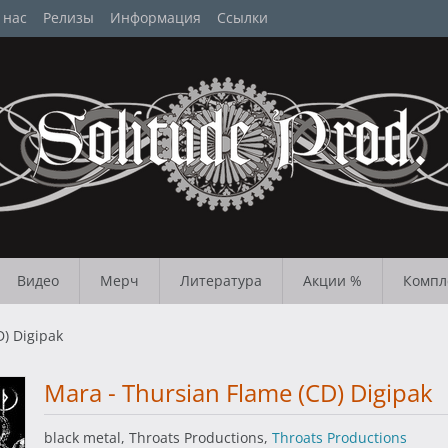
 нас
Релизы
Информация
Ссылки
Видео
Мерч
Литература
Акции %
Компл
D) Digipak
Mara - Thursian Flame (CD) Digipak
black metal, Throats Productions,
Throats Productions