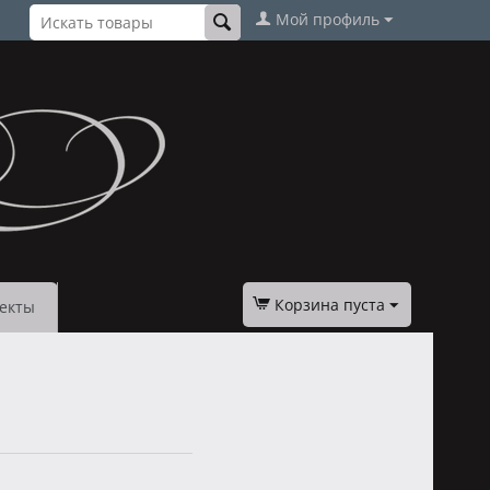
Мой профиль
Корзина пуста
екты