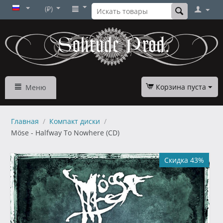
(₽)
Корзина пуста
Меню
Главная
/
Компакт диски
/
Möse - Halfway To Nowhere (CD)
Скидка 43%