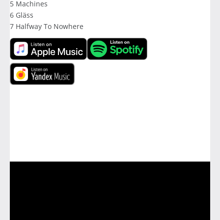
5 Machines
6 Gläss
7 Halfway To Nowhere