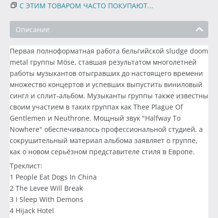
С ЭТИМ ТОВАРОМ ЧАСТО ПОКУПАЮТ...
Описание
Первая полноформатная работа бельгийской sludge doom
metal группы Möse, ставшая результатом многолетней
работы музыкантов отыгравших до настоящего времени
множество концертов и успевших выпустить виниловый
сингл и сплит-альбом. Музыканты группы также известны
своим участием в таких группах как Thee Plague Of
Gentlemen и Neuthrone. Мощный звук "Halfway To
Nowhere" обеспечивалось профессиональной студией, а
сокрушительный материал альбома заявляет о группе,
как о новом серьёзном представителе стиля в Европе.
Треклист:
1 People Eat Dogs In China
2 The Levee Will Break
3 I Sleep With Demons
4 Hijack Hotel