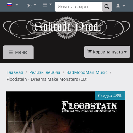
(₽)
Корзина пуста
Меню
Главная
/
Релизы лейбла
/
BadMoodMan Music
/
Floodstain - Dreams Make Monsters (CD)
Скидка 43%