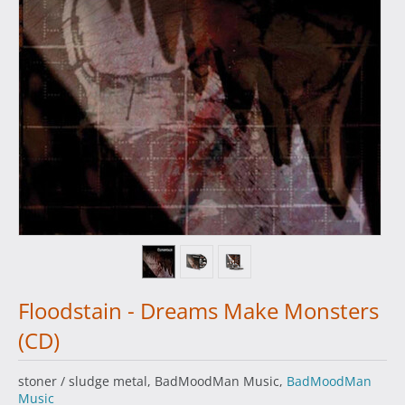
Floodstain - Dreams Make Monsters
(CD)
stoner / sludge metal, BadMoodMan Music,
BadMoodMan
Music