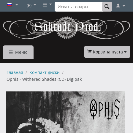
(₽)
Корзина пуста
Меню
Главная
/
Компакт диски
/
Ophis - Withered Shades (CD) Digipak