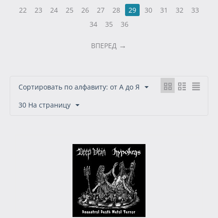
22
23
24
25
26
27
28
29
30
31
32
33
34
35
36
ВПЕРЕД
Сортировать по алфавиту: от А до Я
30 На страницу