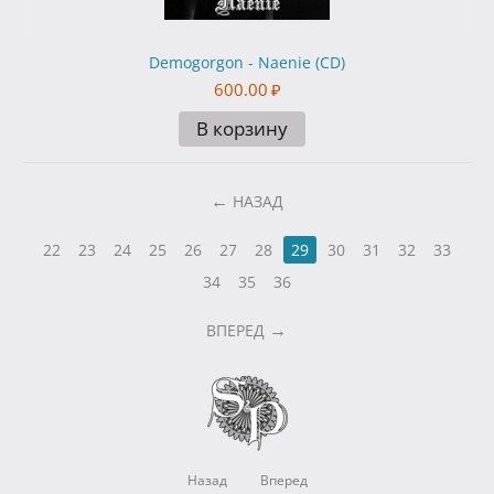
Demogorgon - Naenie (CD)
600.00
₽
В корзину
НАЗАД
22
23
24
25
26
27
28
29
30
31
32
33
34
35
36
ВПЕРЕД
Назад
Вперед