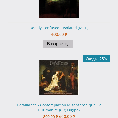
Deeply Confused - Isolated (MCD)
400.00
₽
В корзину
Скидка 25%
Defaillance - Contemplation Misanthropique De
L'Humanite (CD) Digipak
600.00
₽
800.00
₽