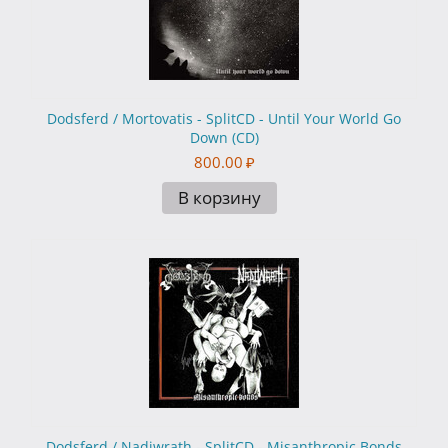
Dodsferd / Mortovatis - SplitCD - Until Your World Go
Down (CD)
800.00
₽
В корзину
Dodsferd / Nadiwrath - SplitCD - Misanthropic Bonds