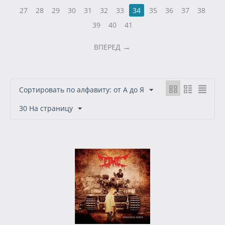
27
28
29
30
31
32
33
34
35
36
37
38
39
40
41
ВПЕРЕД
Сортировать по алфавиту: от А до Я
30 На страницу