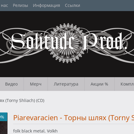
 нас
Релизы
Информация
Ссылки
Видео
Мерч
Литература
Акции %
Компл
х (Torny Shliach) (CD)
Piarevaracien - Торны шлях (Torny S
0%
folk black metal, Volkh