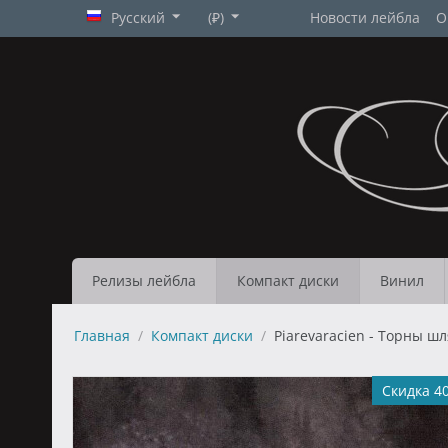
Русский
(₽)
Новости лейбла
О
Релизы лейбла
Компакт диски
Винил
Главная
/
Компакт диски
/
Piarevaracien - Торны шля
Скидка 4