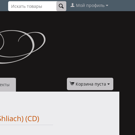
Мой профиль
Корзина пуста
екты
hliach) (CD)