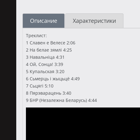
Описание
Характеристики
Треклист:
1 Славен е Велесе 2:06
2 На белае зямлі 4:25
3 Навальніца 4:31
4 Ой, Сонца! 3:39
5 Купальская 3:20
6 Сьмерць і жыцьцё 4:49
7 Сьцягі 5:10
8 Пярэварацень 3:40
9 БНР (Незалежна Беларусь) 4:44