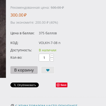
Рекомендованная цена:
500.00
₽
300.00
₽
Вы экономите:
200.00
₽
(
40
%)
Цена в баллах:
375 баллов
КОД:
VOLKH-7-08 n
Доступность:
В наличии
+
Кол-во:
−
В корзину
Save
С ЭТИМ ТОВАРОМ ЧАСТО ПОКУПАЮТ...