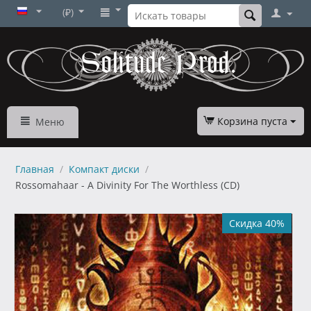
(₽)
Корзина пуста
Меню
Главная
/
Компакт диски
/
Rossomahaar - A Divinity For The Worthless (CD)
Скидка 40%