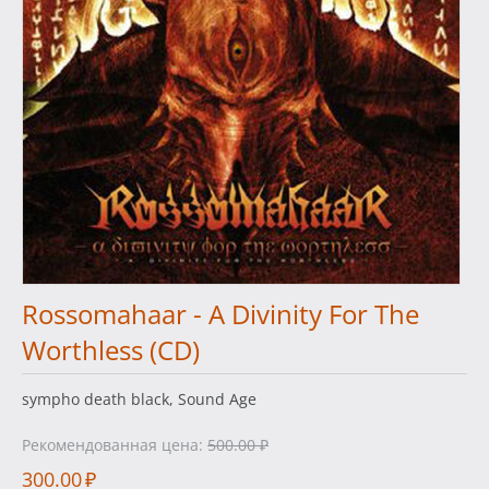
Rossomahaar - A Divinity For The
Worthless (CD)
sympho death black, Sound Age
Рекомендованная цена:
500.00
₽
300.00
₽