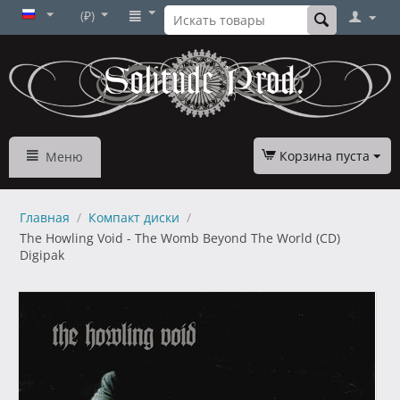
(₽)
Корзина пуста
Меню
Главная
/
Компакт диски
/
The Howling Void - The Womb Beyond The World (CD)
Digipak