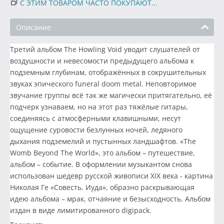
С ЭТИМ ТОВАРОМ ЧАСТО ПОКУПАЮТ...
Описание
Третий альбом The Howling Void уводит слушателей от
воздушности и невесомости предыдущего альбома к
подземным глубинам, отображённых в сокрушительных
звуках эпического funeral doom metal. Неповторимое
звучание группы всё так же магически притягательно, её
подчерк узнаваем, но на этот раз тяжёлые гитары,
соединяясь с атмосферными клавишными, несут
ощущение суровости безлунных ночей, ледяного
дыхания подземелий и пустынных ландшафтов. «The
Womb Beyond The World», это альбом – путешествие,
альбом – событие. В оформлении музыкантом снова
использован шедевр русской живописи XIX века - картина
Николая Ге «Совесть. Иуда», образно раскрывающая
идею альбома – мрак, отчаяние и безысходность. Альбом
издан в виде лимитированного digipack.