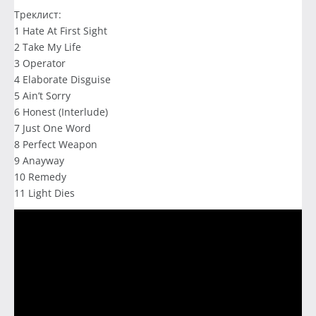
Треклист:
1 Hate At First Sight
2 Take My Life
3 Operator
4 Elaborate Disguise
5 Ain’t Sorry
6 Honest (Interlude)
7 Just One Word
8 Perfect Weapon
9 Anayway
10 Remedy
11 Light Dies