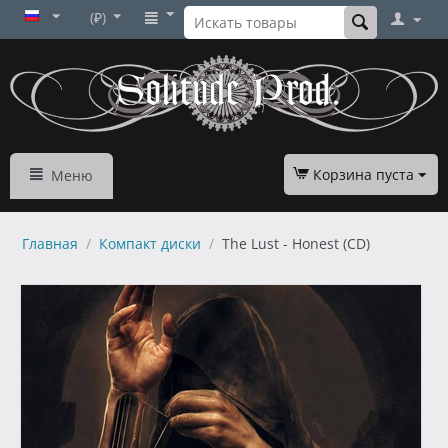
(₽)
Корзина пуста
Меню
Главная
/
Компакт диски
/
The Lust - Honest (CD)