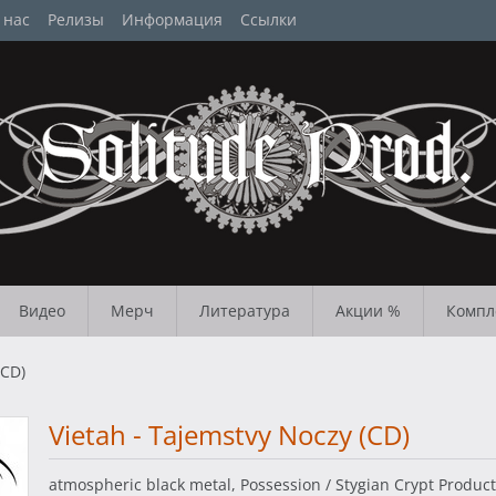
 нас
Релизы
Информация
Ссылки
Видео
Мерч
Литература
Акции %
Компл
(CD)
Vietah - Tajemstvy Noczy (CD)
atmospheric black metal, Possession / Stygian Crypt Produc