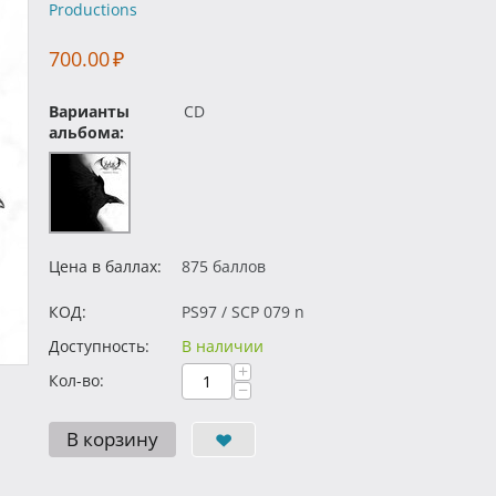
Productions
700.00
₽
Варианты
CD
альбома:
Цена в баллах:
875 баллов
КОД:
PS97 / SCP 079 n
Доступность:
В наличии
+
Кол-во:
−
В корзину