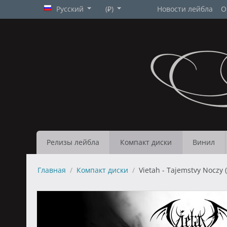
Русский
(₽)
Новости лейбла
О
Релизы лейбла
Компакт диски
Винил
Главная
/
Компакт диски
/
Vietah - Tajemstvy Noczy 