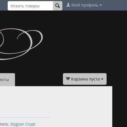
Мой профиль
Корзина пуста
екты
tions,
Stygian Crypt