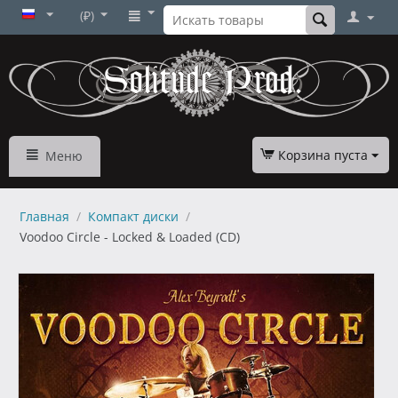
(₽)
Корзина пуста
Меню
Главная
/
Компакт диски
/
Voodoo Circle - Locked & Loaded (CD)