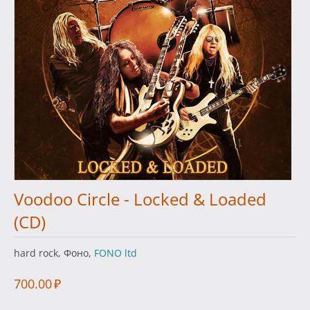
Voodoo Circle - Locked & Loaded
(CD)
hard rock, Фоно,
FONO ltd
700.00
₽