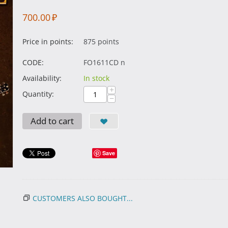
700.00
₽
Price in points:
875 points
CODE:
FO1611CD n
Availability:
In stock
+
Quantity:
−
Add to cart
Save
CUSTOMERS ALSO BOUGHT...