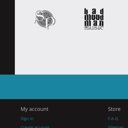
My account
Store
Sign in
F.A.Q.
Create account
Sitemap