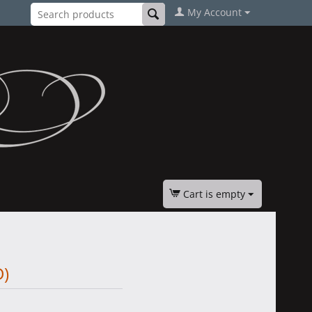
My Account
Cart is empty
D)