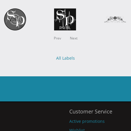
Prev
Next
All Labels
Customer Service
Active promotions
Wishlist