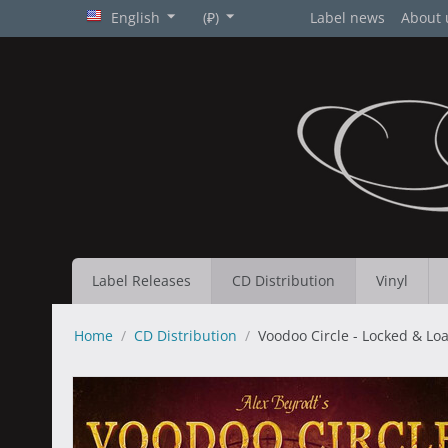
English
(₽)
Label news
About 
Label Releases
CD Distribution
Vinyl
Home
/
CD Distribution
/
Voodoo Circle - Locked & Lo