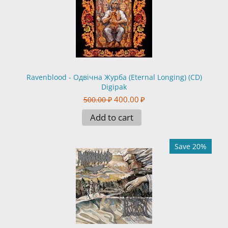
Ravenblood - Одвiчна Журба (Eternal Longing) (CD)
Digipak
400.00
₽
500.00
₽
Add to cart
Save 20%