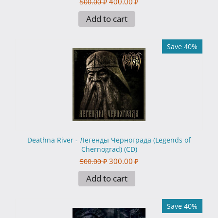
400.00
₽
500.00
₽
Add to cart
Save 40%
Deathna River - Легенды Чернограда (Legends of
Chernograd) (CD)
300.00
₽
500.00
₽
Add to cart
Save 40%