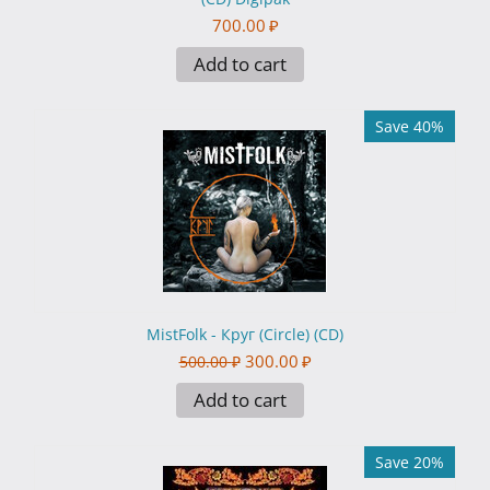
700.00
₽
Add to cart
Save 40%
MistFolk - Круг (Circle) (CD)
300.00
₽
500.00
₽
Add to cart
Save 20%