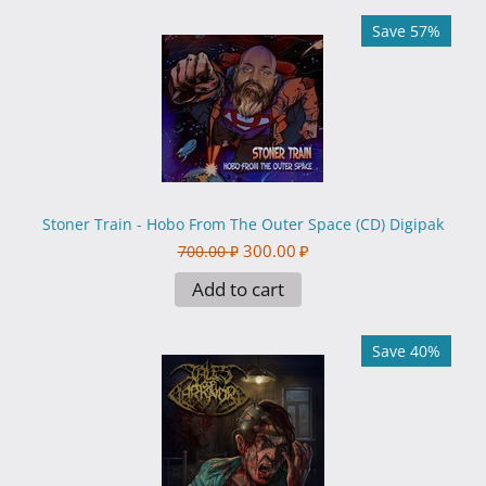
Save 57%
Stoner Train - Hobo From The Outer Space (CD) Digipak
300.00
₽
700.00
₽
Add to cart
Save 40%