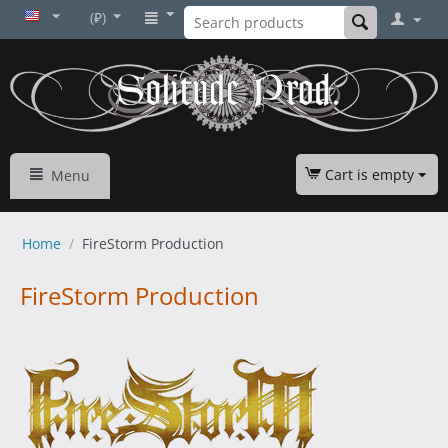
(₽)
Cart is empty
Menu
Home
/
FireStorm Production
FireStorm Production