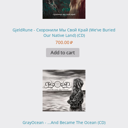
GjeldRune - Схоронили Мы Свой Край (We've Buried
Our Native Land) (CD)
700.00
₽
Add to cart
GrayOcean - .​.​.And Became The Ocean (CD)