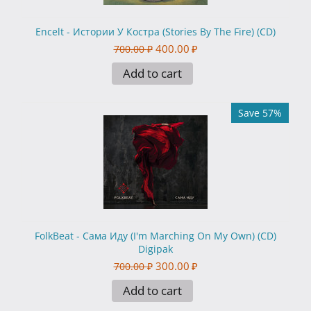
Encelt - Истории У Костра (Stories By The Fire) (CD)
400.00
₽
700.00
₽
Add to cart
Save 57%
FolkBeat - Сама Иду (I'm Marching On My Own) (CD)
Digipak
300.00
₽
700.00
₽
Add to cart