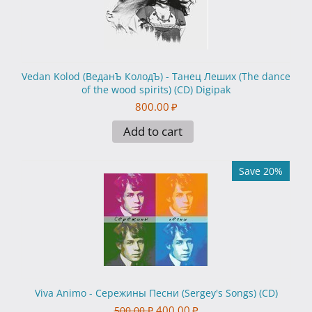
Vedan Kolod (ВеданЪ КолодЪ) - Танец Леших (The dance
of the wood spirits) (CD) Digipak
800.00
₽
Add to cart
Save 20%
Viva Animo - Сережины Песни (Sergey's Songs) (CD)
400.00
₽
500.00
₽