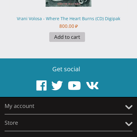
Vrani Volosa - Where The Heart Burns (CD) Digipak
800.00
₽
Add to cart
Get social
My account
Store