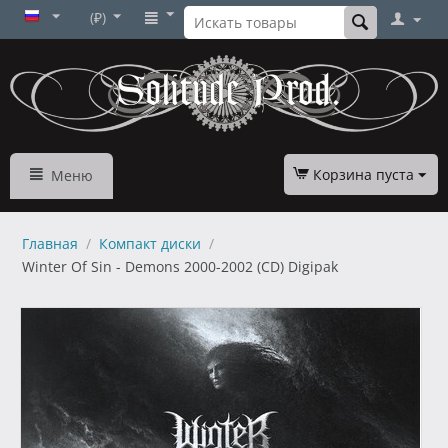
(₽)
Корзина пуста
Меню
Главная
/
Компакт диски
/
Winter Of Sin - Demons 2000-2002 (CD) Digipak