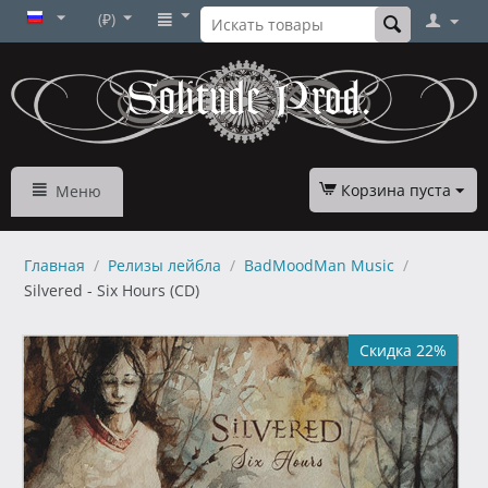
(₽)
Корзина пуста
Меню
Главная
/
Релизы лейбла
/
BadMoodMan Music
/
Silvered - Six Hours (CD)
Скидка 22%