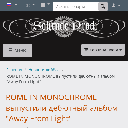
(₽)
Корзина пуста
Меню
Главная
/
Новости лейбла
/
ROME IN MONOCHROME выпустили дебютный альбом
"Away From Light"
ROME IN MONOCHROME
выпустили дебютный альбом
"Away From Light"