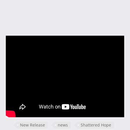
New Release
news
Shattered Hope