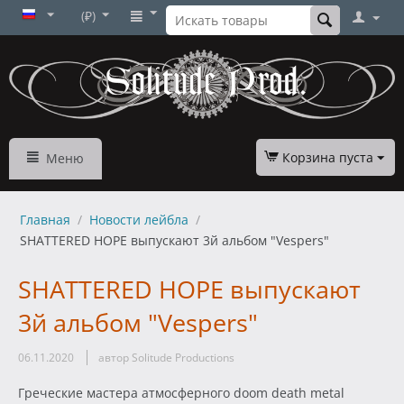
(₽)
Корзина пуста
Меню
Главная
/
Новости лейбла
/
SHATTERED HOPE выпускают 3й альбом "Vespers"
SHATTERED HOPE выпускают
3й альбом "Vespers"
06.11.2020
автор Solitude Productions
Греческие мастера атмосферного doom death metal