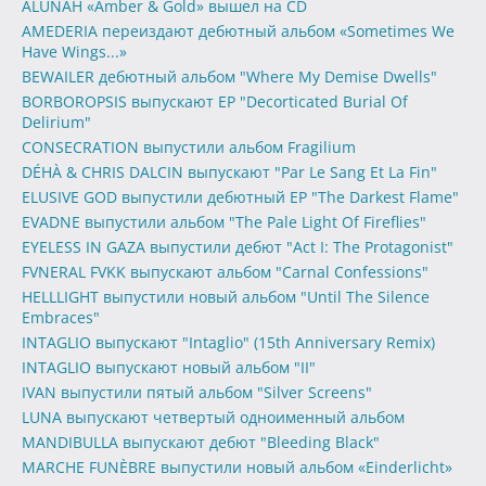
ALUNAH «Amber & Gold» вышел на CD
AMEDERIA переиздают дебютный альбом «Sometimes We
Have Wings...»
BEWAILER дебютный альбом "Where My Demise Dwells"
BORBOROPSIS выпускают EP "Decorticated Burial Of
Delirium"
CONSECRATION выпустили альбом Fragilium
DÉHÀ & CHRIS DALCIN выпускают "Par Le Sang Et La Fin"
ELUSIVE GOD выпустили дебютный EP "The Darkest Flame"
EVADNE выпустили альбом "The Pale Light Of Fireflies"
EYELESS IN GAZA выпустили дебют "Act I: The Protagonist"
FVNERAL FVKK выпускают альбом "Carnal Confessions"
HELLLIGHT выпустили новый альбом "Until The Silence
Embraces"
INTAGLIO выпускают "Intaglio" (15th Anniversary Remix)
INTAGLIO выпускают новый альбом "II"
IVAN выпустили пятый альбом "Silver Screens"
LUNA выпускают четвертый одноименный альбом
MANDIBULLA выпускают дебют "Bleeding Black"
MARCHE FUNÈBRE выпустили новый альбом «Einderlicht»