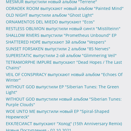
MESMUR выпустили новый альбом "Terrene"
ODRADEK ROOM выпускают новый альбом "Painted Mind"
OLD NIGHT выпустили альбом "Ghost Light"
ORNAMENTOS DEL MIEDO выпускают "Ecos"
RESTLESS OBLIVION выпустили новый сингл "Mistilteinn"
SHALLOW RIVERS выпустили "Prometheus Unbound" EP
SHATTERED HOPE выпускают 3й альбом "Vespers"
SUNSET FORSAKEN выпустили 2 альбом "85 Nerves"
SUPERSTATIC выпустили 2-ой альбом "Glimmering Veil"
TETRAMORPHE IMPURE выпускают "Dead Hopes / The Last
Chains"
VEIL OF CONSPIRACY выпускают новый альбом "Echoes Of
Winter"
WITHOUT GOD выпустили EP "Siberian Tunes: The Green
Light"
WITHOUT GOD выпустили новый альбом "Siberian Tunes:
Purple Clouds"
WOE UNTO ME выпустили новый EP "Spiral-Shaped
Hopewreck"
ЕККЛЕСИАСТ выпускают "Холод" (15th Anniversary Remix)
Новые Поступления - 02.10.2021