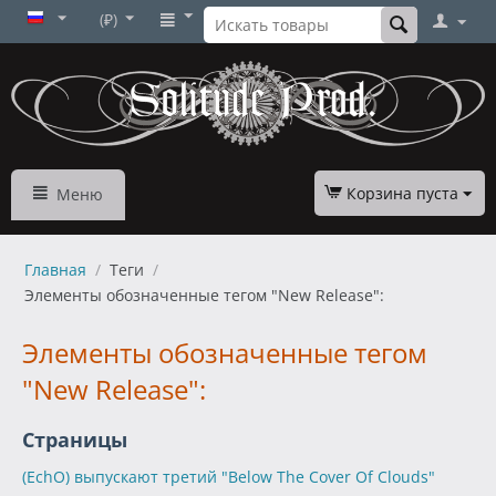
(₽)
Корзина пуста
Меню
Главная
/
Теги
/
Элементы обозначенные тегом "New Release":
Элементы обозначенные тегом
"New Release":
Страницы
(EchO) выпускают третий "Below The Cover Of Clouds"