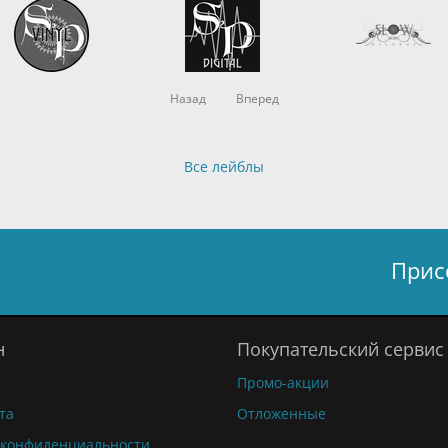
Назад
Вперед
Все лейблы
Прис
н
Покупательский сервис
Промо-акции
та
Отложенные
 конфиденциальности