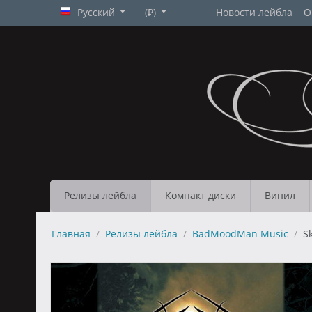
Русский
(₽)
Новости лейбла
О
Релизы лейбла
Компакт диски
Винил
Главная
/
Релизы лейбла
/
BadMoodMan Music
/
S