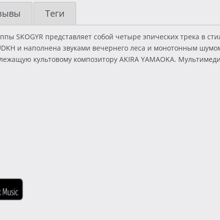
зывы
Теги
пы SKOGYR представляет собой четыре эпических трека в стиле
DKH и наполнена звуками вечернего леса и монотонным шумом 
надлежащую культовому композитору AKIRA YAMAOKA. Мультимед