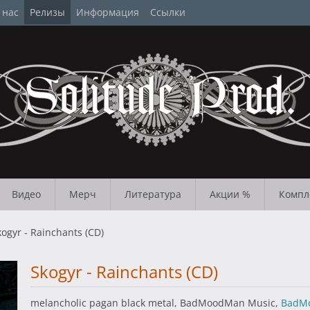
 нас
Релизы
Информация
Ссылки
Видео
Мерч
Литература
Акции %
Компл
kogyr - Rainchants (CD)
Skogyr - Rainchants (CD)
melancholic pagan black metal, BadMoodMan Music,
BadM