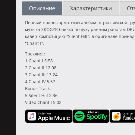
Описание
Характеристики
От
Первый полноформатный альбом от российской груп
музыка SKOGYR близка по духу ранним работам DRU
кавер-композицию "Silent Hill", в оригинале при
"Chant I".
Треклист:
1 Chant I 5:58
2 Chant II 12:08
3 Chant III 13:24
4 Chant IV 5:57
Bonus Track:
5 Silent Hill 2:36
Video Chant I 5:02