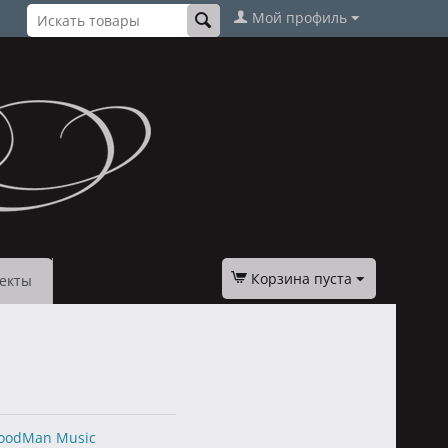
Мой профиль
Корзина пуста
екты
oodMan Music