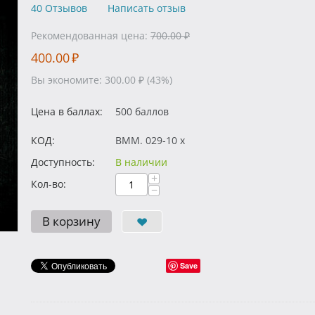
40 Отзывов
Написать отзыв
Рекомендованная цена:
700.00
₽
400.00
₽
Вы экономите:
300.00
₽
(
43
%)
Цена в баллах:
500 баллов
КОД:
BMM. 029-10 x
Доступность:
В наличии
+
Кол-во:
−
В корзину
Save