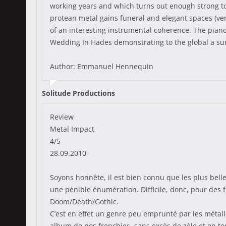
working years and which turns out enough strong to 
protean metal gains funeral and elegant spaces (ver
of an interesting instrumental coherence. The piano
Wedding In Hades demonstrating to the global a sure 
Author: Emmanuel Hennequin
Solitude Productions
Review
Metal Impact
4/5
28.09.2010
Soyons honnête, il est bien connu que les plus belle
une pénible énumération. Difficile, donc, pour des fr
Doom/Death/Gothic.
C’est en effet un genre peu emprunté par les méta
album de nos frenchies, sans excès de zèle et en t