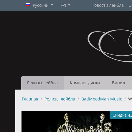
Русский
(₽)
Новости лейбла
О
Релизы лейбла
Компакт диски
Винил
Главная
/
Релизы лейбла
/
BadMoodMan Music
/
W
Скидка 4