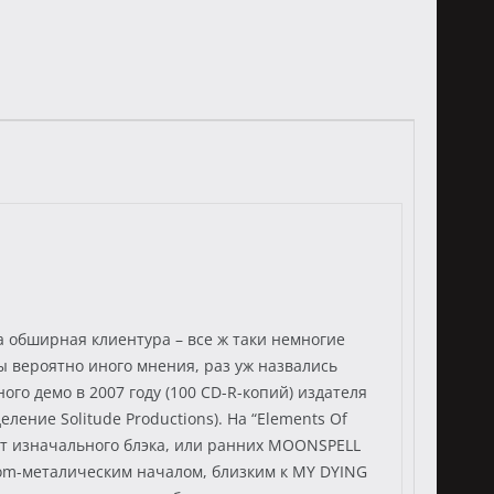
ла обширная клиентура – все ж таки немногие
ы вероятно иного мнения, раз уж назвались
ого демо в 2007 году (100 CD-R-копий) издателя
ние Solitude Productions). На “Elements Of
 от изначального блэка, или ранних MOONSPELL
oom-металическим началом, близким к MY DYING