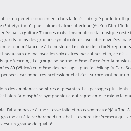
ombre, on pénètre doucement dans la forêt, intrigué par le bruit 
ive (Satiety), tantôt plus calme et atmosphérique (As You Die). L’i
ée par la guitare 7 cordes mais l’ensemble de la musique reste t
 les grands noms des groupes symphoniques avec des envolées majes
nt et une mélancolie à la musique. Le calme de la forêt reprend sou
t beaucoup de mal avec les voix claires masculines et là, ce n’est p
 que Yearning. Le groupe se permet même d’accélérer la musique e
 années 80 (Widow) ou même des passages plus folk/viking (A Dark 
 pensées, ça sonne très professionnel et c’est surprenant pour un
ès loin des ambiances sombres et pesantes. Les passages plus lent
 c’est bien l’atmosphère symphonique qui représente le mieux la 
ble, l’album passe à une vitesse folle et nous sommes déjà à The W
 groupe est à la recherche d’un label… J’espère sincèrement qu’ils
 est un groupe de qualité !