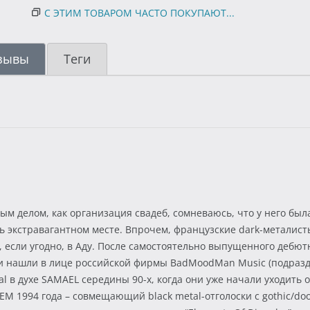
С ЭТИМ ТОВАРОМ ЧАСТО ПОКУПАЮТ...
зывы
Теги
тым делом, как организация свадеб, сомневаюсь, что у него бы
ь экстравагантном месте. Впрочем, французские dark-металист
, если угодно, в Аду. После самостоятельно выпущенного дебютн
 нашли в лице российской фирмы BadMoodMan Music (подразделе
al в духе SAMAEL середины 90-х, когда они уже начали уходить
M 1994 года – совмещающий black metal-отголоски с gothic/d