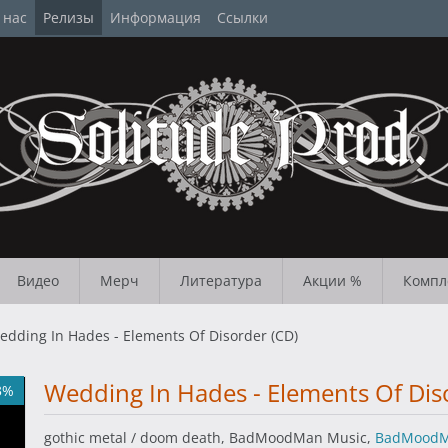
 нас
Релизы
Информация
Ссылки
Видео
Мерч
Литература
Акции %
Компл
edding In Hades - Elements Of Disorder (CD)
Wedding In Hades - Elements Of Dis
3%
gothic metal / doom death, BadMoodMan Music,
BadMoodM