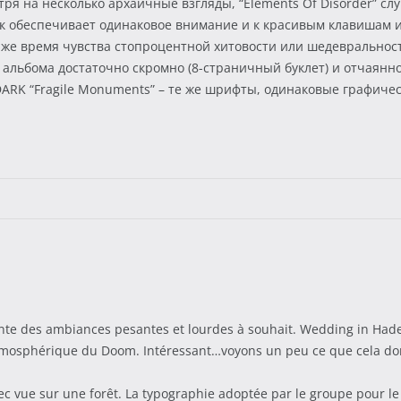
тря на несколько архаичные взгляды, “Elements Of Disorder” слу
ук обеспечивает одинаковое внимание и к красивым клавишам и
о же время чувства стопроцентной хитовости или шедевральнос
льбома достаточно скромно (8-страничный буклет) и отчаянно
DARK “Fragile Monuments” – те же шрифты, одинаковые графичес
e des ambiances pesantes et lourdes à souhait. Wedding in Hades 
 atmosphérique du Doom. Intéressant…voyons un peu ce que cela do
ec vue sur une forêt. La typographie adoptée par le groupe pour le 