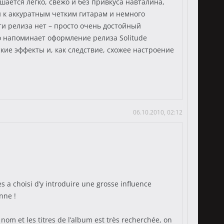
шается легко, свежо и без привкуса навталина,
 к аккуратным четким гитарам и немного
ти релиза нет – просто очень достойный
 напоминает оформление релиза Solitude
кие эффекты и, как следствие, схожее настроение
06.10.2010, 02:12
a choisi d’y introduire une grosse influence
nne !
nom et les titres de l’album est très recherchée, on