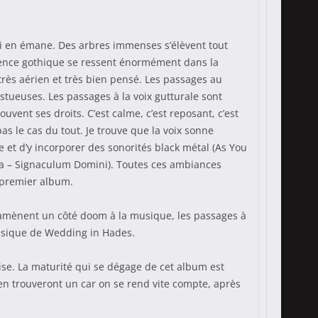
qui en émane. Des arbres immenses s’élèvent tout
nfluence gothique se ressent énormément dans la
rès aérien et très bien pensé. Les passages au
tueuses. Les passages à la voix gutturale sont
vent ses droits. C’est calme, c’est reposant, c’est
as le cas du tout. Je trouve que la voix sonne
t d’y incorporer des sonorités black métal (As You
Sea – Signaculum Domini). Toutes ces ambiances
 premier album.
s amènent un côté doom à la musique, les passages à
musique de Wedding in Hades.
ise. La maturité qui se dégage de cet album est
 en trouveront un car on se rend vite compte, après