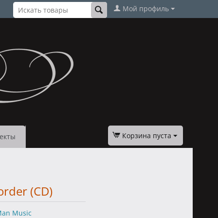
Мой профиль
Корзина пуста
екты
order (CD)
an Music