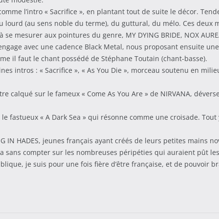
mme l’intro « Sacrifice », en plantant tout de suite le décor. Tende
u lourd (au sens noble du terme), du guttural, du mélo. Ces deux m
ès à se mesurer aux pointures du genre, MY DYING BRIDE, NOX AUREA
 » s’engage avec une cadence Black Metal, nous proposant ensuite 
me il faut le chant possédé de Stéphane Toutain (chant-basse).
ines intros : « Sacrifice », « As You Die », morceau soutenu en mili
être calqué sur le fameux « Come As You Are » de NIRVANA, déver
ec le fastueux « A Dark Sea » qui résonne comme une croisade. Tout 
NG IN HADES, jeunes français ayant créés de leurs petites mains n
t ça sans compter sur les nombreuses péripéties qui auraient pût l
lique, je suis pour une fois fière d’être française, et de pouvoir b