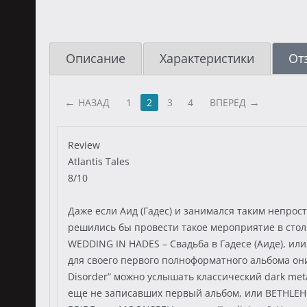
Описание
Характеристики
От
НАЗАД
1
2
3
4
ВПЕРЕД
Review
Atlantis Tales
8/10
Даже если Аид (Гадес) и занимался таким непрос
решились бы провести такое мероприятие в стол
WEDDING IN HADES – Свадьба в Гадесе (Аиде), или
для своего первого полноформатного альбома они
Disorder” можно услышать классический dark met
еще не записавших первый альбом, или BETHLEHE