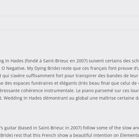
g In Hades (fondé à Saint-Brieuc en 2007) suivent certains des s
 O Negative, My Dying Bride) reste que ces français font preuve d’u
t qui s’avère suffisamment fort pour transpirer des bandes de leur 
e des espaces funéraires et élégants (très beau final que celui de 
intéressante cohérence instrumentale. Le piano parsemé sur ces lou
t, Wedding In Hades démontrant au global une maîtrise certaine da
 guitar (based in Saint-Brieuc in 2007) follow some of the slow an
Bride) rest that this French show a beautiful intention on Elemen