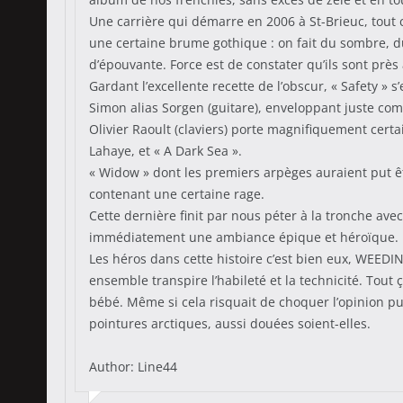
Une carrière qui démarre en 2006 à St-Brieuc, tout co
une certaine brume gothique : on fait du sombre, d
d’épouvante. Force est de constater qu’ils sont pr
Gardant l’excellente recette de l’obscur, « Safety
Simon alias Sorgen (guitare), enveloppant juste com
Olivier Raoult (claviers) porte magnifiquement certa
Lahaye, et « A Dark Sea ».
« Widow » dont les premiers arpèges auraient put 
contenant une certaine rage.
Cette dernière finit par nous péter à la tronche av
immédiatement une ambiance épique et héroïque.
Les héros dans cette histoire c’est bien eux, WEEDI
ensemble transpire l’habileté et la technicité. Tou
bébé. Même si cela risquait de choquer l’opinion pub
pointures arctiques, aussi douées soient-elles.
Author: Line44