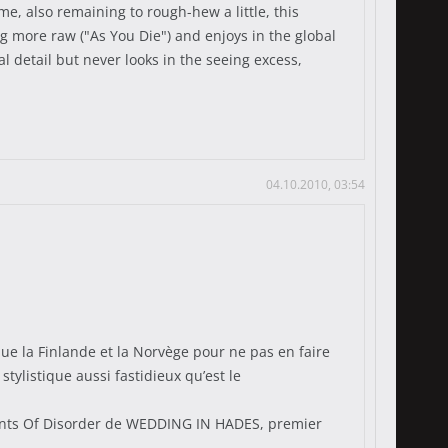
e, also remaining to rough-hew a little, this
g more raw ("As You Die") and enjoys in the global
 detail but never looks in the seeing excess,
04.10.2010, 03:54
que la Finlande et la Norvège pour ne pas en faire
stylistique aussi fastidieux qu’est le
ements Of Disorder de WEDDING IN HADES, premier