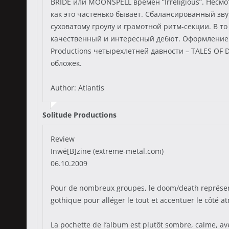
BRIDE или MOONSPELL времен “Irreligious”. Несмо
как это частенько бывает. Сбалансированный зв
суховатому гроулу и грамотной ритм-секции. В т
качественный и интересный дебют. Оформление а
Productions четырехлетней давности – TALES OF 
обложек.
Author: Atlantis
Solitude Productions
Review
Inwë[B]zine (extreme-metal.com)
06.10.2009
Pour de nombreux groupes, le doom/death représent
gothique pour alléger le tout et accentuer le côté
La pochette de l’album est plutôt sombre, calme, av