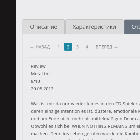
Описание
Характеристики
От
НАЗАД
1
2
3
4
ВПЕРЕД
Review
Metal.tm
8/10
20.05.2012
Was ist mir da nur wieder feines in den CD-Spiele
deren einzige Intention es ist, düstere, emotionale 
und am Ende nicht mehr als mittelmäßigen Doom au
Obwohl es sich bei WHEN NOTHING REMAINS um eine 
machen. Denn ins Leben gerufen wurde die Kombo v