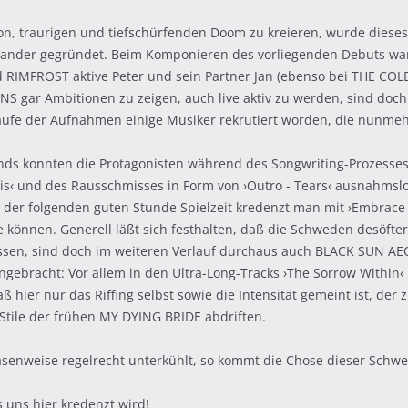
ion, traurigen und tiefschürfenden Doom zu kreieren, wurde diese
allander gegründet. Beim Komponieren des vorliegenden Debuts
RIMFROST aktive Peter und sein Partner Jan (ebenso bei THE COLD
gar Ambitionen zu zeigen, auch live aktiv zu werden, sind doch
ufe der Aufnahmen einige Musiker rekrutiert worden, die nunmehr
nds konnten die Protagonisten während des Songwriting-Prozesses 
ris‹ und des Rausschmisses in Form von ›Outro - Tears‹ ausnahms
der folgenden guten Stunde Spielzeit kredenzt man mit ›Embrace
können. Generell läßt sich festhalten, daß die Schweden desöfte
assen, sind doch im weiteren Verlauf durchaus auch BLACK SUN A
angebracht: Vor allem in den Ultra-Long-Tracks ›The Sorrow Withi
ier nur das Riffing selbst sowie die Intensität gemeint ist, de
tile der frühen MY DYING BRIDE abdriften.
asenweise regelrecht unterkühlt, so kommt die Chose dieser Schw
 uns hier kredenzt wird!