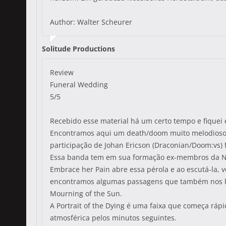
Author: Walter Scheurer
Solitude Productions
Review
Funeral Wedding
5/5
Recebido esse material há um certo tempo e fiquei
Encontramos aqui um death/doom muito melodioso,
participação de Johan Ericson (Draconian/Doom:vs) 
Essa banda tem em sua formação ex-membros da No
Embrace her Pain abre essa pérola e ao escutá-la, v
encontramos algumas passagens que também nos lem
Mourning of the Sun.
A Portrait of the Dying é uma faixa que começa r
atmosférica pelos minutos seguintes.