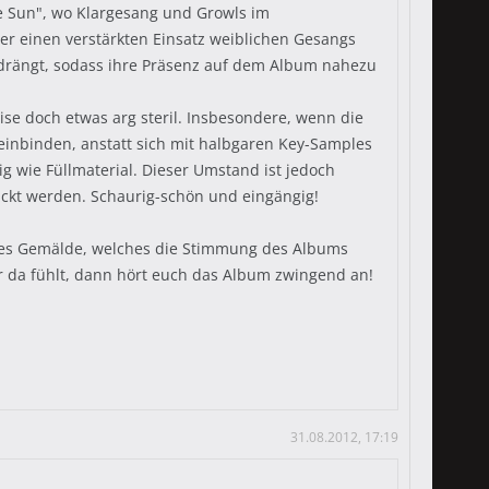
he Sun", wo Klargesang und Growls im
r einen verstärkten Einsatz weiblichen Gesangs
edrängt, sodass ihre Präsenz auf dem Album nahezu
ise doch etwas arg steril. Insbesondere, wenn die
 einbinden, anstatt sich mit halbgaren Key-Samples
g wie Füllmaterial. Dieser Umstand ist jedoch
ackt werden. Schaurig-schön und eingängig!
eres Gemälde, welches die Stimmung des Albums
hr da fühlt, dann hört euch das Album zwingend an!
31.08.2012, 17:19