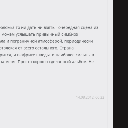
бложка то ни дать ни взять - очередная сцена из
» мы можем услышать привычный симбиоз
ала и пограничной атмосферой, периодически
влекая от всего остального. Страна
рится, и в африке шведы, и наиболее сильны в
 на меня. Просто хорошо сделанный альбом. Не
14.08.2012, 00:22