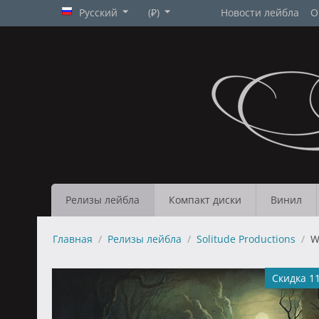
Русский
(₽)
Новости лейбла
О
Релизы лейбла
Компакт диски
Винил
Главная
/
Релизы лейбла
/
Solitude Productions
/
W
Скидка 1