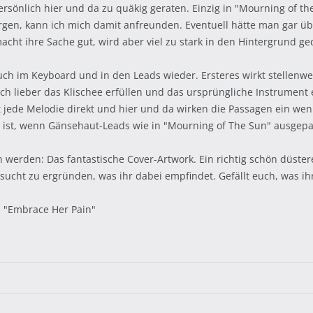
ersönlich hier und da zu quäkig geraten. Einzig in "Mourning of t
en, kann ich mich damit anfreunden. Eventuell hätte man gar übe
cht ihre Sache gut, wird aber viel zu stark in den Hintergrund g
auch im Keyboard und in den Leads wieder. Ersteres wirkt stellenwe
ch lieber das Klischee erfüllen und das ursprüngliche Instrument
t jede Melodie direkt und hier und da wirken die Passagen ein weni
h ist, wenn Gänsehaut-Leads wie in "Mourning of The Sun" ausgep
werden: Das fantastische Cover-Artwork. Ein richtig schön düst
rsucht zu ergründen, was ihr dabei empfindet. Gefällt euch, was i
", "Embrace Her Pain"