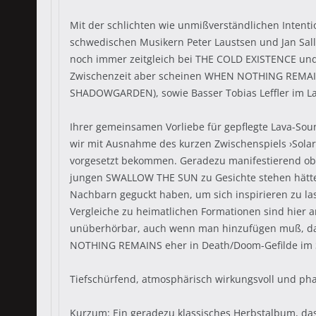
Mit der schlichten wie unmißverständlichen Intent
schwedischen Musikern Peter Laustsen und Jan S
noch immer zeitgleich bei THE COLD EXISTENCE und 
Zwischenzeit aber scheinen WHEN NOTHING REMAINS 
SHADOWGARDEN), sowie Basser Tobias Leffler im La
Ihrer gemeinsamen Vorliebe für gepflegte Lava-Sou
wir mit Ausnahme des kurzen Zwischenspiels ›Sola
vorgesetzt bekommen. Geradezu manifestierend ob 
jungen SWALLOW THE SUN zu Gesichte stehen hätte 
Nachbarn geguckt haben, um sich inspirieren zu l
Vergleiche zu heimatlichen Formationen sind hier 
unüberhörbar, auch wenn man hinzufügen muß, daß h
NOTHING REMAINS eher in Death/Doom-Gefilde im S
Tiefschürfend, atmosphärisch wirkungsvoll und ph
Kurzum: Ein geradezu klassisches Herbstalbum, das