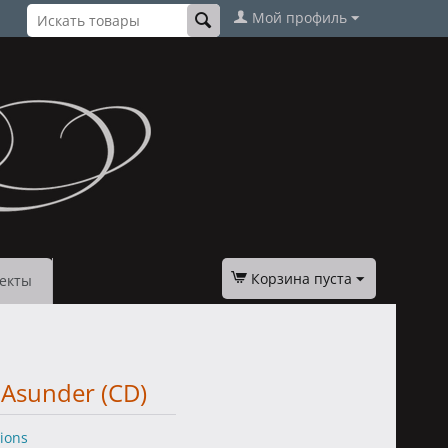
Мой профиль
Корзина пуста
екты
 Asunder (CD)
tions