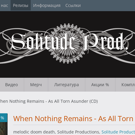
 нас
Релизы
Информация
Ссылки
Видео
Мерч
Литература
Акции %
Компл
hen Nothing Remains - As All Torn Asunder (CD)
When Nothing Remains - As All Torn
1%
melodic doom death, Solitude Productions,
Solitude Produc