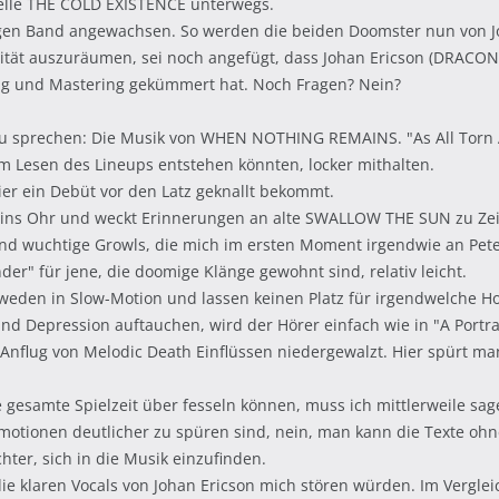
elle THE COLD EXISTENCE unterwegs.
htigen Band angewachsen. So werden die beiden Doomster nun von 
ualität auszuräumen, sei noch angefügt, dass Johan Ericson (DR
ng und Mastering gekümmert hat. Noch Fragen? Nein?
zu sprechen: Die Musik von WHEN NOTHING REMAINS. "As All Torn 
m Lesen des Lineups entstehen könnten, locker mithalten.
hier ein Debüt vor den Latz geknallt bekommt.
 ins Ohr und weckt Erinnerungen an alte SWALLOW THE SUN zu Ze
und wuchtige Growls, die mich im ersten Moment irgendwie an Pet
er" für jene, die doomige Klänge gewohnt sind, relativ leicht.
eden in Slow-Motion und lassen keinen Platz für irgendwelche H
d Depression auftauchen, wird der Hörer einfach wie in "A Portra
 Anflug von Melodic Death Einflüssen niedergewalzt. Hier spürt m
gesamte Spielzeit über fesseln können, muss ich mittlerweile sage
Emotionen deutlicher zu spüren sind, nein, man kann die Texte oh
chter, sich in die Musik einzufinden.
die klaren Vocals von Johan Ericson mich stören würden. Im Vergle