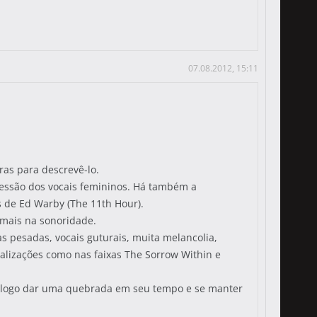
07.08.2012, 15:11
as para descrevê-lo.
ssão dos vocais femininos. Há também a
s de Ed Warby (The 11th Hour).
mais na sonoridade.
as pesadas, vocais guturais, muita melancolia,
lizações como nas faixas The Sorrow Within e
ra logo dar uma quebrada em seu tempo e se manter