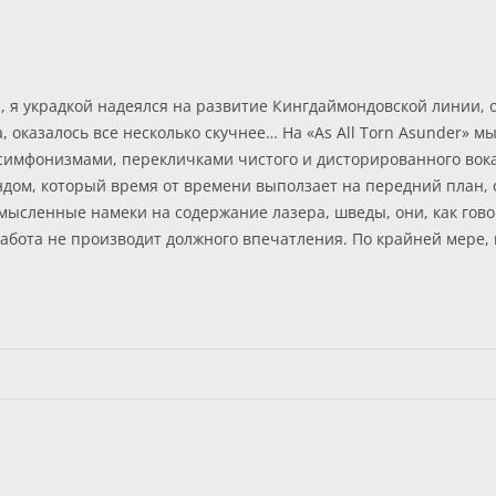
, я украдкой надеялся на развитие Кингдаймондовской линии, о
да, оказалось все несколько скучнее… На «As All Torn Asunder
 симфонизмами, перекличками чистого и дисторированного вок
м, который время от времени выползает на передний план, от
смысленные намеки на содержание лазера, шведы, они, как гово
работа не производит должного впечатления. По крайней мере,