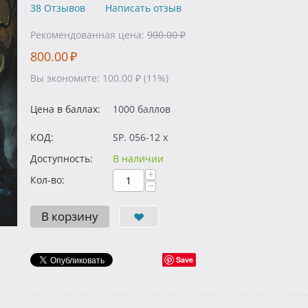
38 Отзывов
Написать отзыв
Рекомендованная цена:
900.00
₽
800.00
₽
Вы экономите:
100.00
₽
(
11
%)
Цена в баллах:
1000 баллов
КОД:
SP. 056-12 x
Доступность:
В наличии
+
Кол-во:
−
В корзину
Save