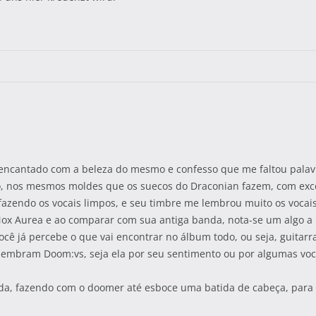
 encantado com a beleza do mesmo e confesso que me faltou palavr
 nos mesmos moldes que os suecos do Draconian fazem, com exce
fazendo os vocais limpos, e seu timbre me lembrou muito os vocai
x Aurea e ao comparar com sua antiga banda, nota-se um algo a 
ocê já percebe o que vai encontrar no álbum todo, ou seja, guitarr
bram Doom:vs, seja ela por seu sentimento ou por algumas voca
ápida, fazendo com o doomer até esboce uma batida de cabeça, pa