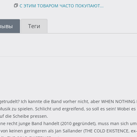
С ЭТИМ ТОВАРОМ ЧАСТО ПОКУПАЮТ...
зывы
Теги
r getrudelt? Ich kannte die Band vorher nicht, aber WHEN NOTHIN
Musik zu spielen. Schlicht und ergreifend, so soll es sein! Wobei es
f die Scheibe pressen.
recht junge Band handelt (2010 gegründet), muss man sich um d
on keinen geringeren als Jan Sallander (THE COLD EXISTENCE, ex