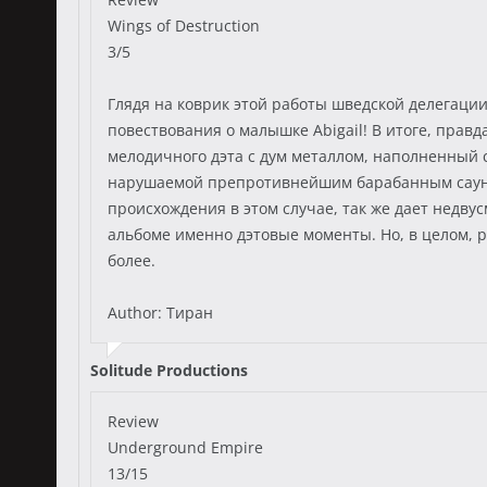
Wings of Destruction
3/5
Глядя на коврик этой работы шведской делегации
повествования о малышке Abigail! В итоге, прав
мелодичного дэта с дум металлом, наполненный
нарушаемой препротивнейшим барабанным саундо
происхождения в этом случае, так же дает недву
альбоме именно дэтовые моменты. Но, в целом, 
более.
Author: Тиран
Solitude Productions
Review
Underground Empire
13/15