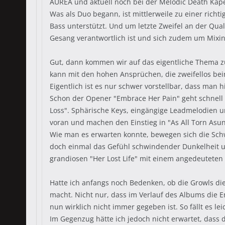
AUREA und aktuell noch bei der Melodic Death Kap
Was als Duo begann, ist mittlerweile zu einer ric
Bass unterstützt. Und um letzte Zweifel an der Q
Gesang verantwortlich ist und sich zudem um Mixi
Gut, dann kommen wir auf das eigentliche Thema 
kann mit den hohen Ansprüchen, die zweifellos bei
Eigentlich ist es nur schwer vorstellbar, dass man 
Schon der Opener "Embrace Her Pain" geht schnell
Loss". Sphärische Keys, eingängige Leadmelodien 
voran und machen den Einstieg in "As All Torn Asund
Wie man es erwarten konnte, bewegen sich die Schw
doch einmal das Gefühl schwindender Dunkelheit un
grandiosen "Her Lost Life" mit einem angedeuteten
Hatte ich anfangs noch Bedenken, ob die Growls die 
macht. Nicht nur, dass im Verlauf des Albums die 
nun wirklich nicht immer gegeben ist. So fällt es lei
Im Gegenzug hätte ich jedoch nicht erwartet, dass 