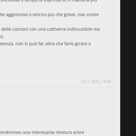
he aggressivo o onirico più che greve, non esiste
 delle canzoni con una cattiveria indiscutibile ma
o.
tenza, non si può far altro che farlo girare a
15.11.2010, 19:58
 tendremos una interesante mixtura entre