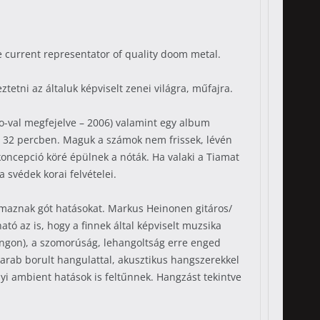
e current representator of quality doom metal.
etni az általuk képviselt zenei világra, műfajra.
ro-val megfejelve – 2006) valamint egy album
y 32 percben. Maguk a számok nem frissek, lévén
oncepció köré épülnek a nóták. Ha valaki a Tiamat
 svédek korai felvételei.
lmaznak gót hatásokat. Markus Heinonen gitáros/
ó az is, hogy a finnek által képviselt muzsika
ongon), a szomorúság, lehangoltság erre enged
darab borult hangulattal, akusztikus hangszerekkel
yi ambient hatások is feltűnnek. Hangzást tekintve