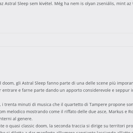
 az Astral Sleep sem kivétel. Még ha nem is olyan zseniális, mint
 doom, gli Astral Sleep fanno parte di una delle scene più imporanti
r entrare e farne parte dando un apporto considerevole e seppur in
, i trenta minuti di musica che il quartetto di Tampere propone sono
oom melodico mostrando come il riffato delle due asce, Markus e Ro
nterni al genere.
nte o quasi classic doom, la seconda traccia si dirige su territori 
e si diletta a dar manforte all'umore cangiante lasciando all'atto 