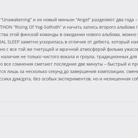
nawakening” и их новый миньон “Angel” разделяют два года – 
ON “Rising Of Yog-Sothoth” и начать запись второго альбома п
тва этой финской команды в ожидании нового альбома, можно
AL SLEEP заметно ускорилась в отличие от дебюта, который на
 но c все той же гнетущей и мрачной атмосферой фильма ужасов
 наличие не только чистого вокала и гроула, традиционных дл
но все сомнения сметают последние две минуты – быстрый и 
ается лишь за несколько секунд до завершения композиции, см
ассика дум/дэта, без особых экспериментов, но и нелишенная с