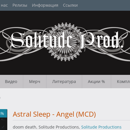
 нас
Релизы
Информация
Ссылки
Видео
Мерч
Литература
Акции %
Компл
)
Astral Sleep - Angel (MCD)
4%
doom death, Solitude Productions,
Solitude Productions