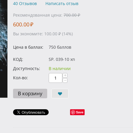
40 Отзывов
Написать отзыв
Рекомендованная цена:
700.00
₽
600.00
₽
Вы экономите:
100.00
₽
(
14
%)
Цена в баллах:
750 баллов
КОД:
SP. 039-10 xn
Доступность:
В наличии
+
Кол-во:
−
В корзину
Save