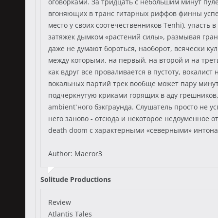
оговорками. За тридцать с небольшим минут пул
вгоняющих в транс гитарных риффов финны успев
место у своих соотечественников Tenhi), упасть
затяжек дымком «растений силы», размывая гран
даже не думают бороться, наоборот, всячески ку
между которыми, на первый, на второй и на трет
как вдруг все проваливается в пустоту, вокалист 
вокальных партий трек вообще может пару минут п
подчеркнутую криками горящих в аду грешников,
ambient`ного бэкграунда. Слушатель просто не ус
него заново - отсюда и некоторое недоуменное 
death doom с характерными «северными» интонац
Author: Maeror3
Solitude Productions
Review
Atlantis Tales