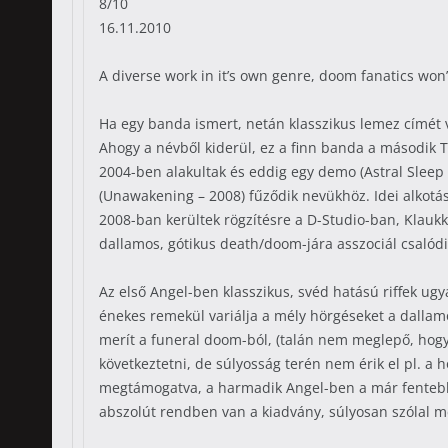
8/10
16.11.2010
A diverse work in it’s own genre, doom fanatics won
Ha egy banda ismert, netán klasszikus lemez címét ve
Ahogy a névből kiderül, ez a finn banda a második 
2004-ben alakultak és eddig egy demo (Astral Sleep 
(Unawakening – 2008) fűződik nevükhöz. Idei alkotá
2008-ban kerültek rögzítésre a D-Studio-ban, Klauk
dallamos, gótikus death/doom-jára asszociál csalódi
Az első Angel-ben klasszikus, svéd hatású riffek u
énekes remekül variálja a mély hörgéseket a dallamo
merít a funeral doom-ból, (talán nem meglepő, hogy
következtetni, de súlyosság terén nem érik el pl. a
megtámogatva, a harmadik Angel-ben a már fentebb e
abszolút rendben van a kiadvány, súlyosan szólal m