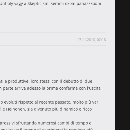
 az Unholy vagy a Skepticism, semmi okom panaszkodni
17.11.2010, 02:18
 e produttive, loro stessi con il debutto di due
 parte arriva adesso la prima conferma con l'uscita
 evoluti rispetto al recente passato, molto più vari
lle Heinonen, sia divenuto più dinamico e ricco
progressivi sfruttando numerosi cambi di tempo e
conclusivo il tempo di esprimersi in maniera più