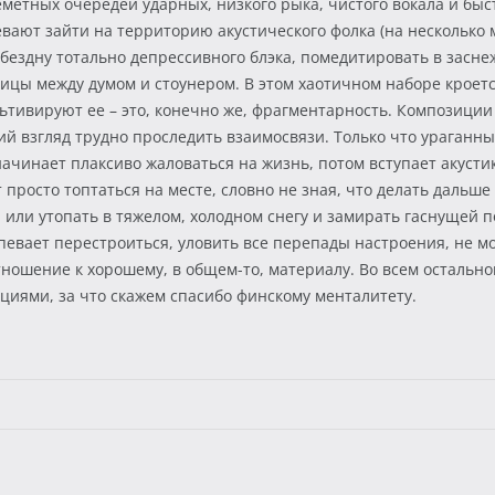
еметных очередей ударных, низкого рыка, чистого вокала и бы
ают зайти на территорию акустического фолка (на несколько м
 в бездну тотально депрессивного блэка, помедитировать в зас
ицы между думом и стоунером. В этом хаотичном наборе кроетс
льтивируют ее – это, конечно же, фрагментарность. Композиции
ий взгляд трудно проследить взаимосвязи. Только что ураганны
начинает плаксиво жаловаться на жизнь, потом вступает акустика
росто топтаться на месте, словно не зная, что делать дальше -
 или утопать в тяжелом, холодном снегу и замирать гаснущей 
певает перестроиться, уловить все перепады настроения, не мо
отношение к хорошему, в общем-то, материалу. Во всем осталь
иями, за что скажем спасибо финскому менталитету.