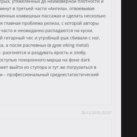
стрых, утяжеленных до неимоверной плотности и
инут в третьей части «Ангела», отвоевывая
неженных клавишных пассажах и сделать несколько
я главная проблема релиза, с которой авторы
 часто и неожиданно распадаются на куски,
й гитарный чес и утробный рык сбивали с ног,
, а после распевных (в духе viking metal)
 разгонятся и раздувать ярость и злобу,
поступью похоронного марша на фоне dark
жет выйти из ступора и тут же погрузиться в
ном – профессиональный среднестатистический
26.12.2010, 02:57