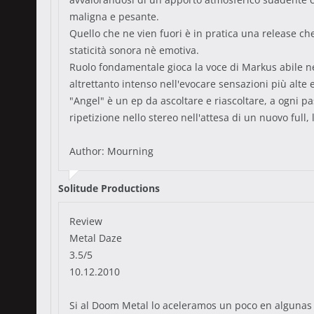
maligna e pesante.
Quello che ne vien fuori è in pratica una release ch
staticità sonora nè emotiva.
Ruolo fondamentale gioca la voce di Markus abile nel
altrettanto intenso nell'evocare sensazioni più alte
"Angel" è un ep da ascoltare e riascoltare, a ogni pa
ripetizione nello stereo nell'attesa di un nuovo ful
Author: Mourning
Solitude Productions
Review
Metal Daze
3.5/5
10.12.2010
Si al Doom Metal lo aceleramos un poco en algunas 