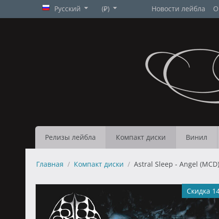
Русский
(₽)
Новости лейбла
О
Релизы лейбла
Компакт диски
Винил
Главная
/
Компакт диски
/
Astral Sleep - Angel (MCD
Скидка 1