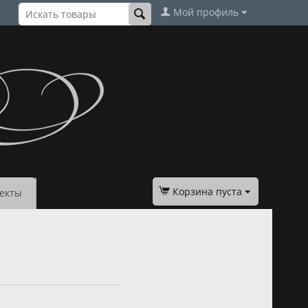
Мой профиль
Корзина пуста
екты