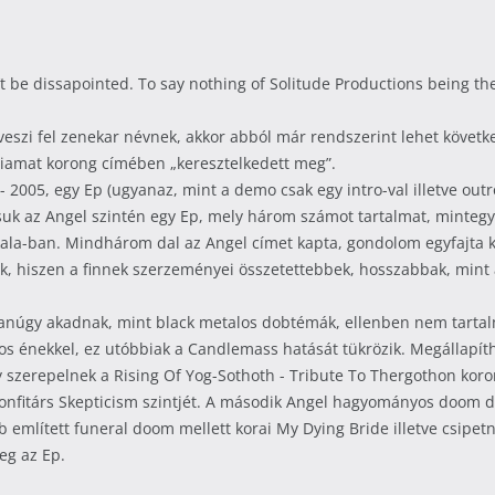
’t be dissapointed. To say nothing of Solitude Productions being th
szi fel zenekar névnek, akkor abból már rendszerint lehet következt
Tiamat korong címében „keresztelkedett meg”.
- 2005, egy Ep (ugyanaz, mint a demo csak egy intro-val illetve out
suk az Angel szintén egy Ep, mely három számot tartalmat, minteg
kala-ban. Mindhárom dal az Angel címet kapta, gondolom egyfajta k
k, hiszen a finnek szerzeményei összetettebbek, hosszabbak, mint a
gyanúgy akadnak, mint black metalos dobtémák, ellenben nem tarta
s énekkel, ez utóbbiak a Candlemass hatását tükrözik. Megállapíthat
 szerepelnek a Rising Of Yog-Sothoth - Tribute To Thergothon kor
 honfitárs Skepticism szintjét. A második Angel hagyományos doom 
mlített funeral doom mellett korai My Dying Bride illetve csipetn
eg az Ep.