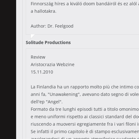
Finnország híres a kiváló doom bandáiról és ez alól
a hallotakra.
Author: Dr. Feelgood
Solitude Productions
Review
Aristocrazia Webzine
15.11.2010
La Finlandia ha un rapporto molto più che intimo col
anni fa, "Unawakening", avevano dato segno di vole
dell'ep "Angel".
Formato da tre lunghi episodi tutti a titolo omonimo
e meno uniformi rispetto ai classici standard del d
riuscendo a muoversi egregiamente fra i vari filoni i
Se infatti il primo capitolo è di stampo esclusivame
avvalorandosi di un apporto atmosferico suadente ch