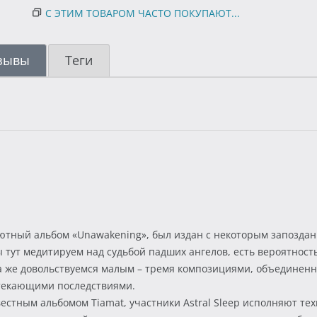
С ЭТИМ ТОВАРОМ ЧАСТО ПОКУПАЮТ...
зывы
Теги
ебютный альбом «Unawakening», был издан с некоторым запоздан
 мы тут медитируем над судьбой падших ангелов, есть вероятнос
ка же довольствуемся малым – тремя композициями, объединенн
ытекающими последствиями.
естным альбомом Tiamat, участники Astral Sleep исполняют те