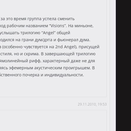
за это время группа успела сменить
од рабочим названием “Visions”. На миньоне,
 услышать трилогию “Angel” общей
ходился на грани дум/дэта и фьюнерал дума.
 (особенно чувствуется на 2nd Angel), присущей
я стиля, но и скрима. В завершающей трилогию
прямолинейный рифф, характерный даже не для
еняясь эфемерным акустическим проигрышем. В
обственного почерка и индивидуальности.
29.11.2010, 19:53