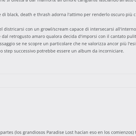
e di black, death e thrash adorna l'attimo per renderlo oscuro più c
 districarsi con un growl/scream capace di intersecarsi all'interno
 e dal retrogusto amaro qualora decida d'imporsi con il cantato pulit
ssaggio se ne scopre un particolare che ne valorizza ancor più l'esis
l, lo step successivo potrebbe essere un album da incorniciare.
partes (los grandiosos Paradise Lost hacían eso en los comienzos)