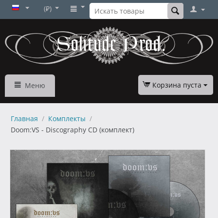
(₽)
Корзина пуста
Меню
Главная
/
Комплекты
/
Doom:VS - Discography CD (комплект)