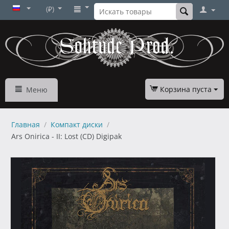
(₽)
Корзина пуста
Меню
Главная
/
Компакт диски
/
Ars Onirica - II: Lost (CD) Digipak