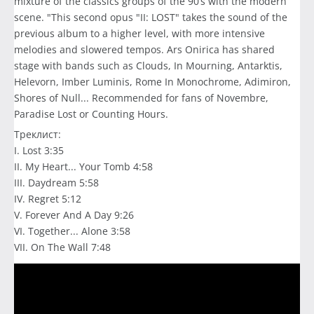
mixture of the classics groups of the 90’s with the modern
scene. "This second opus "II: LOST" takes the sound of the
previous album to a higher level, with more intensive
melodies and slowered tempos. Ars Onirica has shared
stage with bands such as Clouds, In Mourning, Antarktis,
Helevorn, Imber Luminis, Rome In Monochrome, Adimiron,
Shores of Null... Recommended for fans of Novembre,
Paradise Lost or Counting Hours.
Треклист:
I. Lost 3:35
II. My Heart... Your Tomb 4:58
III. Daydream 5:58
IV. Regret 5:12
V. Forever And A Day 9:26
VI. Together... Alone 3:58
VII. On The Wall 7:48