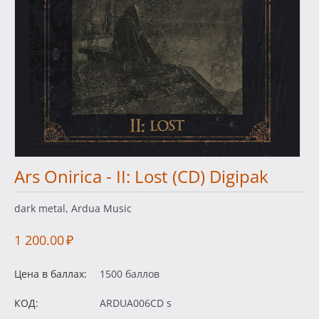
Ars Onirica - II: Lost (CD) Digipak
dark metal, Ardua Music
1 200.00
₽
Цена в баллах:
1500 баллов
КОД:
ARDUA006CD s