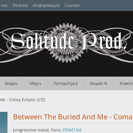
 нас
Релизы
Информация
Ссылки
Видео
Мерч
Литература
Акции %
Компл
e - Coma Ecliptic (CD)
Between The Buried And Me - Coma E
progressive metal, Fono,
FONO ltd