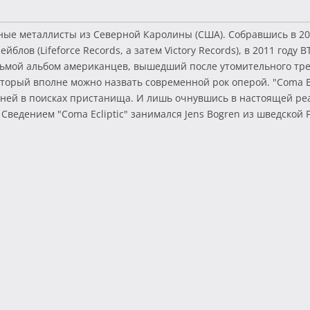
ые металлисты из Северной Каролины (США). Собравшись в 2000
ейблов (Lifeforce Records, а затем Victory Records), в 2011 году
 седьмой альбом американцев, вышедший после утомительного т
рый вполне можно назвать современной рок оперой. "Coma Ecl
ей в поисках пристанища. И лишь очнувшись в настоящей реа
Сведением "Coma Ecliptic" занимался Jens Bogren из шведской Fa