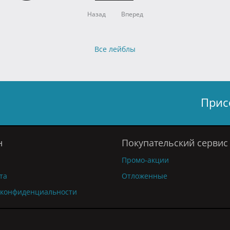
Назад
Вперед
Все лейблы
Прис
н
Покупательский сервис
Промо-акции
та
Отложенные
 конфиденциальности