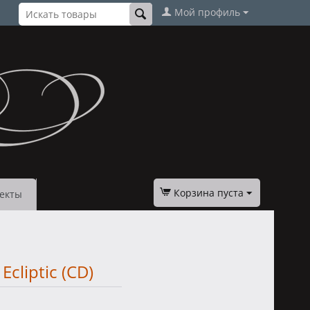
Мой профиль
Корзина пуста
екты
cliptic (CD)