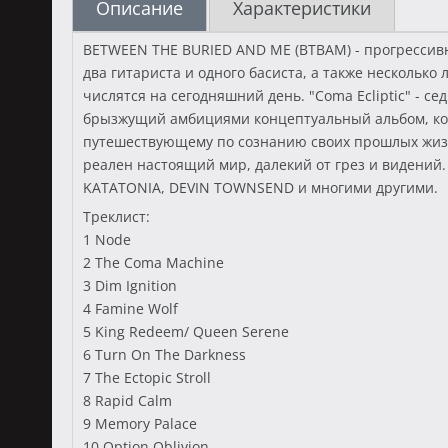
Описание
Характеристики
BETWEEN THE BURIED AND ME (BTBAM) - прогрессивн
два гитариста и одного басиста, а также несколько л
числятся на сегодняшний день. "Coma Ecliptic" -
брызжущий амбициями концептуальный альбом, кото
путешествующему по сознанию своих прошлых жизн
реален настоящий мир, далекий от грез и видений. 
KATATONIA, DEVIN TOWNSEND и многими другими.
Треклист:
1 Node
2 The Coma Machine
3 Dim Ignition
4 Famine Wolf
5 King Redeem/ Queen Serene
6 Turn On The Darkness
7 The Ectopic Stroll
8 Rapid Calm
9 Memory Palace
10 Option Oblivion