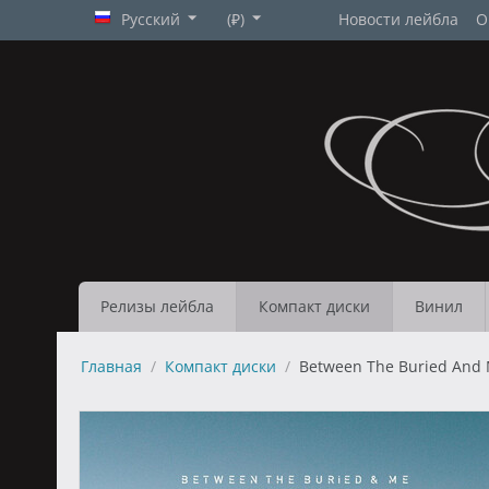
Русский
(₽)
Новости лейбла
О
Релизы лейбла
Компакт диски
Винил
Главная
/
Компакт диски
/
Between The Buried And M