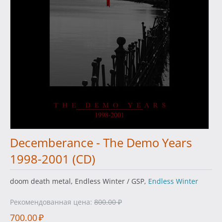
Decemberance - The Demo Years
1998-2001 (CD)
doom death metal, Endless Winter / GSP,
Endless Winter
Рекомендованная цена:
800.00
₽
700.00
₽