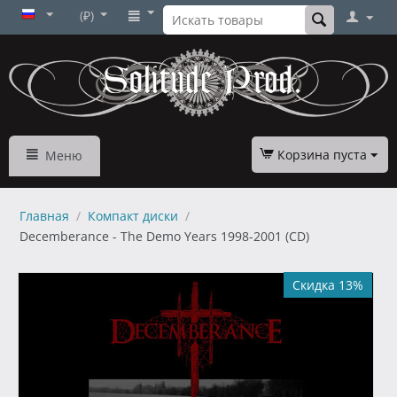
(₽)
Корзина пуста
Меню
Главная
/
Компакт диски
/
Decemberance - The Demo Years 1998-2001 (CD)
Скидка 13%