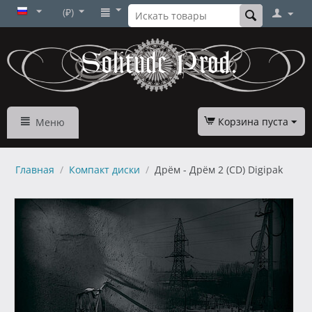
(₽)
Корзина пуста
Меню
Главная
/
Компакт диски
/
Дрём - Дрём 2 (CD) Digipak