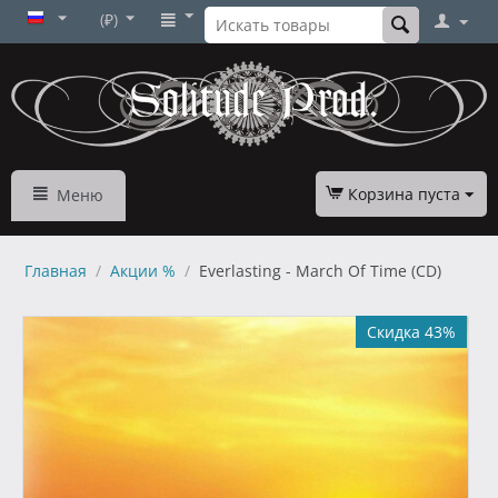
(₽)
Корзина пуста
Меню
Главная
/
Акции %
/
Everlasting - March Of Time (CD)
Скидка 43%