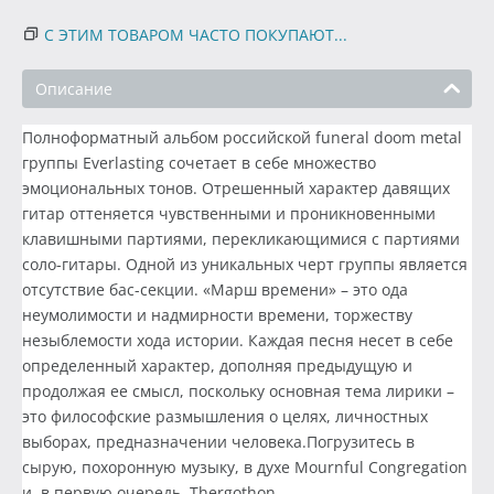
С ЭТИМ ТОВАРОМ ЧАСТО ПОКУПАЮТ...
Описание
Полноформатный альбом российской funeral doom metal
группы Everlasting сочетает в себе множество
эмоциональных тонов. Отрешенный характер давящих
гитар оттеняется чувственными и проникновенными
клавишными партиями, перекликающимися с партиями
соло-гитары. Одной из уникальных черт группы является
отсутствие бас-секции. «Марш времени» – это ода
неумолимости и надмирности времени, торжеству
незыблемости хода истории. Каждая песня несет в себе
определенный характер, дополняя предыдущую и
продолжая ее смысл, поскольку основная тема лирики –
это философские размышления о целях, личностных
выборах, предназначении человека.Погрузитесь в
сырую, похоронную музыку, в духе Mournful Congregation
и, в первую очередь, Thergothon.