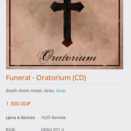
Funeral - Oratorium (CD)
death doom metal, Grau,
Grau
1 300.00
₽
Цена в баллах:
1625 баллов
КОД:
GRAU 021 n