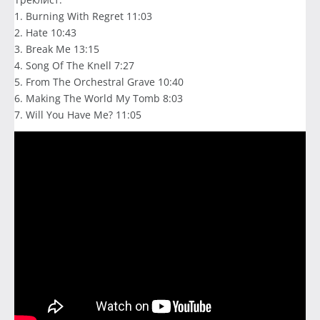
1. Burning With Regret 11:03
2. Hate 10:43
3. Break Me 13:15
4. Song Of The Knell 7:27
5. From The Orchestral Grave 10:40
6. Making The World My Tomb 8:03
7. Will You Have Me? 11:05