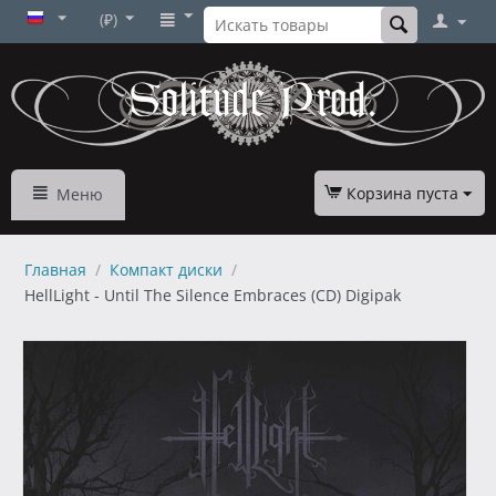
(₽)
Корзина пуста
Меню
Главная
/
Компакт диски
/
HellLight - Until The Silence Embraces (CD) Digipak