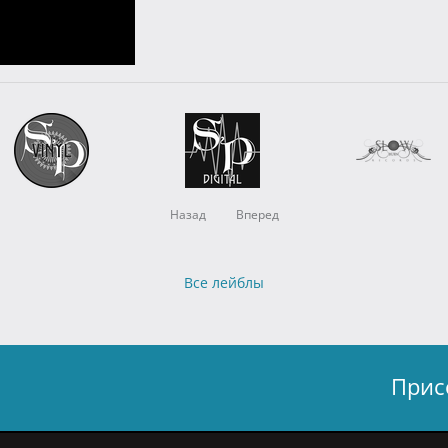
Назад
Вперед
Все лейблы
Прис