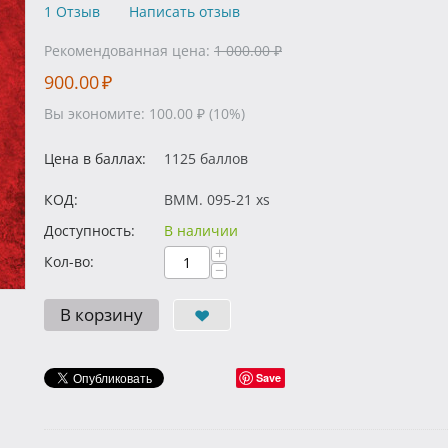
1 Отзыв
Написать отзыв
Рекомендованная цена:
1 000.00
₽
900.00
₽
Вы экономите:
100.00
₽
(
10
%)
Цена в баллах:
1125 баллов
КОД:
BMM. 095-21 xs
Доступность:
В наличии
+
Кол-во:
−
В корзину
Save