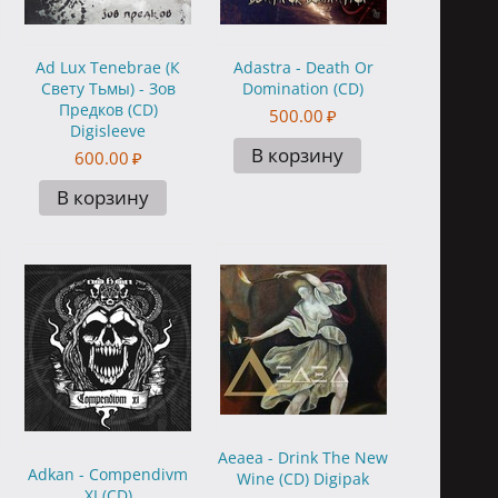
Ad Lux Tenebrae (К
Adastra - Death Or
Свету Тьмы) - Зов
Domination (CD)
Предков (CD)
500.00
₽
Digisleeve
В корзину
600.00
₽
В корзину
Aeaea - Drink The New
Adkan - Compendivm
Wine (CD) Digipak
XI (CD)