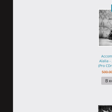
Accomp
Alalia 
(Pro CDr
500.0
В 