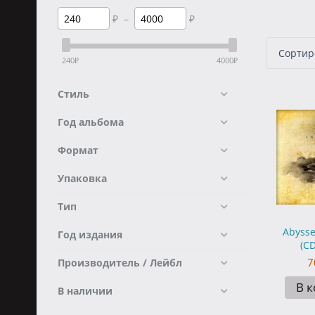
₽
–
₽
Сортиро
240
₽
4000
₽
Стиль
Год альбома
Формат
Упаковка
Тип
Abysse
Год издания
(CD
7
Производитель / Лейбл
В 
В наличии