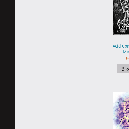
Acid Com
Mir
6
В 