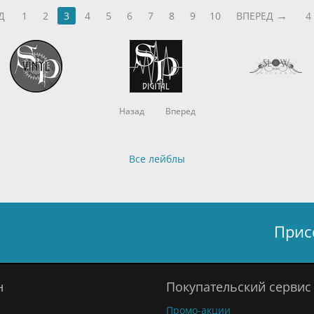
Д
1
2
3
4
5
6
7
8
9
10
ВПЕРЕД
4
Назад
Вперед
Все лейблы
Прис
н
Покупательский сервис
Промо-акции