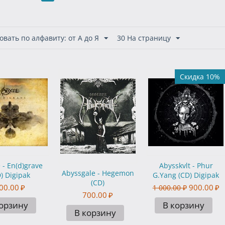
вать по алфавиту: от А до Я
30 На страницу
Скидка 10%
 - En(d)grave
Abysskvlt - Phur
Abyssgale - Hegemon
) Digipak
G.Yang (CD) Digipak
(CD)
00.00
₽
900.00
₽
1 000.00
₽
700.00
₽
корзину
В корзину
В корзину