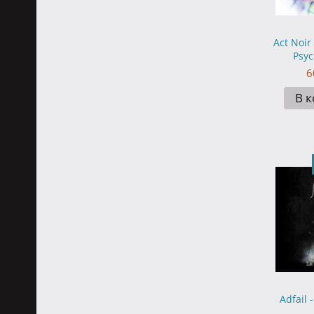
Act Noir
Psyc
6
В 
Adfail 