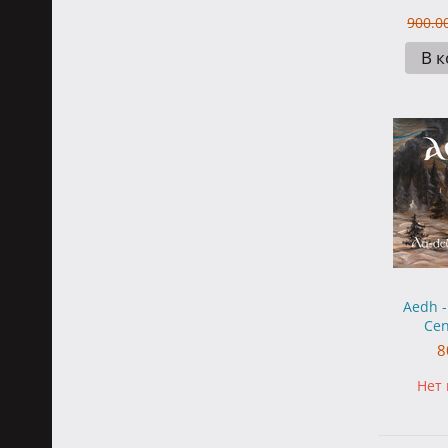
900.0
В 
Aedh -
Cen
8
Нет