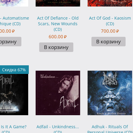
 - Automatisme
Act Of Defiance - Old
Act Of God - Kaosism
hique (CD)
Scars, New Wounds
(CD)
(CD)
00.00
₽
700.00
₽
600.00
₽
корзину
В корзину
В корзину
Скидка 67%
- Is It A Game?
Adfail - Unkindness...
Adhuk - Rituals Of
(CD)
(CD)
Personal Universe (CD)