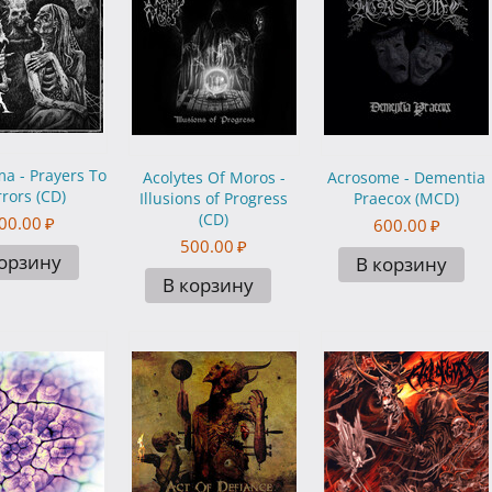
a - Prayers To
Acolytes Of Moros -
Acrosome - Dementia
rors (CD)
Illusions of Progress
Praecox (MCD)
(CD)
00.00
₽
600.00
₽
500.00
₽
корзину
В корзину
В корзину