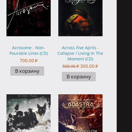
Acrosome - Non-
Across Five Aprils -
Pourable Lines (CD)
Collapse / Living In The
Moment (CD)
700.00
₽
300.00
₽
500.00
₽
В корзину
В корзину