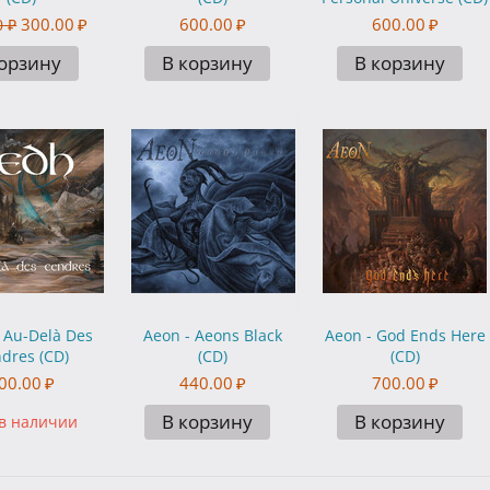
300.00
₽
600.00
₽
600.00
₽
0
₽
корзину
В корзину
В корзину
 Au-Delà Des
Aeon - Aeons Black
Aeon - God Ends Here
dres (CD)
(CD)
(CD)
00.00
₽
440.00
₽
700.00
₽
В корзину
В корзину
 в наличии