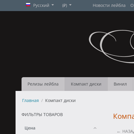
Русский
(₽)
Новости лейбла
О
Релизы лейбла
Компакт диски
Винил
Главная
/
Компакт диски
Компа
ФИЛЬТРЫ ТОВАРОВ
Цена
НАЗА