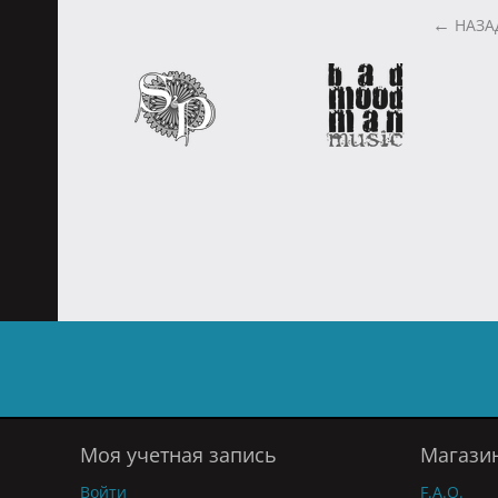
НАЗА
Моя учетная запись
Магази
Войти
F.A.Q.