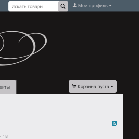
Мой профиль
Корзина пуста
екты
 - 18