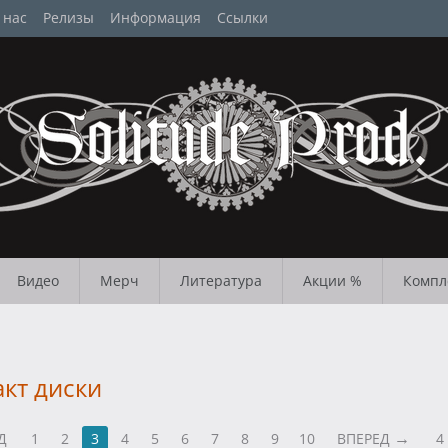
 нас
Релизы
Информация
Ссылки
Видео
Мерч
Литература
Акции %
Компл
кт диски
Д
1
2
3
4
5
6
7
8
9
10
ВПЕРЕД
4