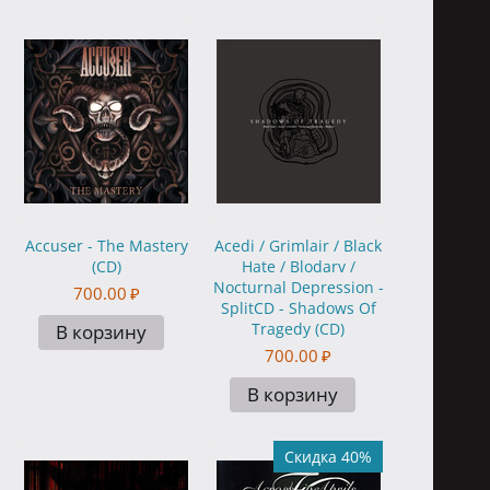
Accuser - The Mastery
Acedi / Grimlair / Black
(CD)
Hate / Blodarv /
Nocturnal Depression -
700.00
₽
SplitCD - Shadows Of
Tragedy (CD)
В корзину
700.00
₽
В корзину
Скидка 40%