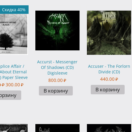
Скидка 40%
Accurst - Messenger
lice Affair /
Accuser - The Forlorn
Of Shadows (CD)
- About Eternal
Divide (CD)
Digisleeve
) Paper Sleeve
440.00
₽
800.00
₽
300.00
₽
0
₽
В корзину
В корзину
корзину