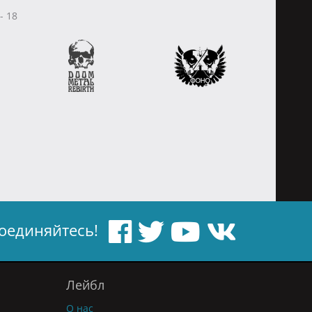
 - 18
оединяйтесь!
Лейбл
О нас