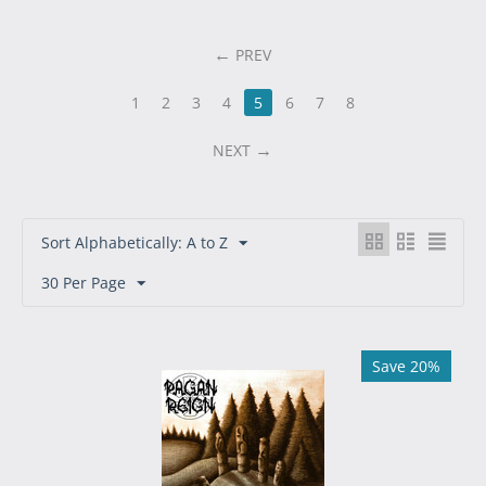
PREV
1
2
3
4
5
6
7
8
NEXT
Sort Alphabetically: A to Z
30 Per Page
Save 20%