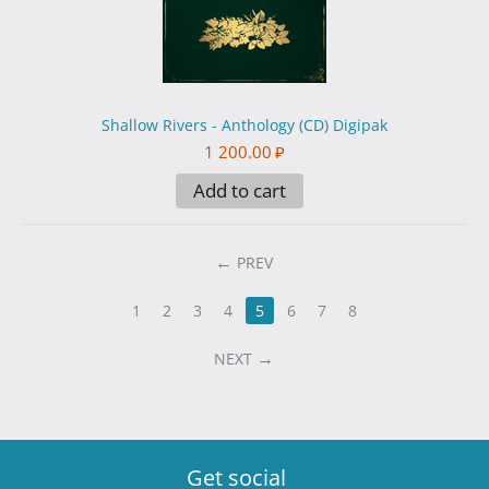
Shallow Rivers - Anthology (CD) Digipak
1 200.00
₽
Add to cart
PREV
1
2
3
4
5
6
7
8
NEXT
Get social