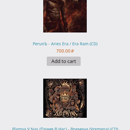
PerunЪ - Aries Era / Era Ram (CD)
700.00
₽
Add to cart
Plamya V Nas (Пламя В Нас) - Времена (Vremena) (CD)