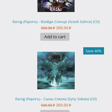
Rarog (Рарогъ) - Взойди Солнце (Vzoidi Solnce) (CD)
300.00
₽
500.00
₽
Add to cart
Save 40%
Rarog (Рарогъ) - Сыны Сокола (Syny Sokola) (CD)
300.00
₽
500.00
₽