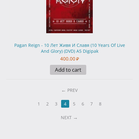
Pagan Reign - 10 Лет Живя И Славя (10 Years Of Live
And Glory) (DVD) A5 Digipak
400.00
₽
Add to cart
PREV
1
2
3
4
5
6
7
8
NEXT