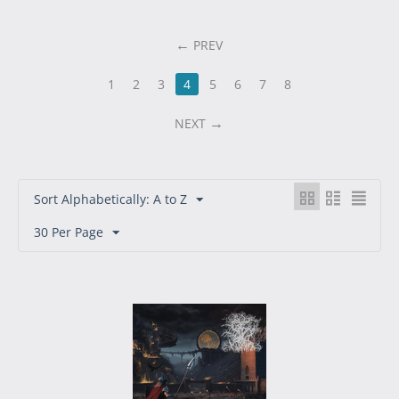
PREV
1
2
3
4
5
6
7
8
NEXT
Sort Alphabetically: A to Z
30 Per Page