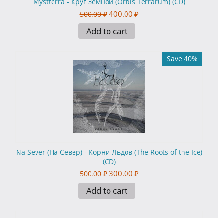
Mystterra - Круг Земной (Orbis Terrarum) (CD)
400.00
₽
500.00
₽
Add to cart
Save 40%
Na Sever (На Север) - Корни Льдов (The Roots of the Ice)
(CD)
300.00
₽
500.00
₽
Add to cart