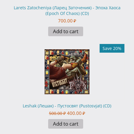
Larets Zatocheniya (Ларец Заточения) - Эпоха Хаоса
(Epoch Of Chaos) (CD)
700.00
₽
Add to cart
Save 20%
Leshak (Лешак) - Пустосвят (Pustosvjat) (CD)
400.00
₽
500.00
₽
Add to cart