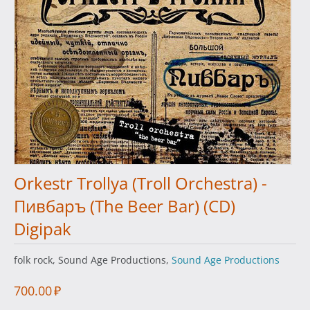
Orkestr Trollya (Troll Orchestra) -
Пивбаръ (The Beer Bar) (CD)
Digipak
folk rock, Sound Age Productions,
Sound Age Productions
700.00
₽