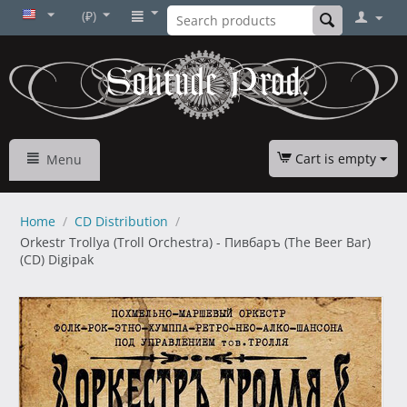
(₽)
Cart is empty
Menu
Home
/
CD Distribution
/
Orkestr Trollya (Troll Orchestra) - Пивбаръ (The Beer Bar)
(CD) Digipak