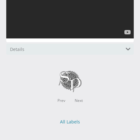
Details
Prev
Next
All Labels