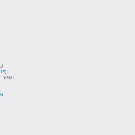
al
018)
r metal
3)