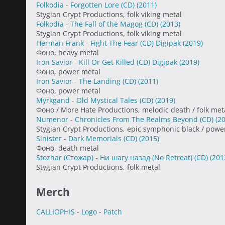
Folkodia - Forgotten Lore (CD)
(2011)
Stygian Crypt Productions, folk viking metal
Folkodia - The Fall of the Magog (CD)
(2013)
Stygian Crypt Productions, folk viking metal
Herman Frank - Fight The Fear (CD) Digipak
(2019)
Фоно, heavy metal
Iron Savior - Kill Or Get Killed (CD) Digipak
(2019)
Фоно, power metal
Iron Savior - The Landing (CD)
(2011)
Фоно, power metal
Myrkgand - Old Mystical Tales (CD)
(2019)
Фоно / More Hate Productions, melodic death / folk met
Numenor - Chronicles From The Realms Beyond (CD)
(2
Stygian Crypt Productions, epic symphonic black / powe
Sinister - Dark Memorials (CD)
(2015)
Фоно, death metal
Stozhar (Стожар) - Ни шагу назад (No Retreat) (CD)
(201
Stygian Crypt Productions, folk metal
Merch
CALLIOPHIS - Logo - Patch