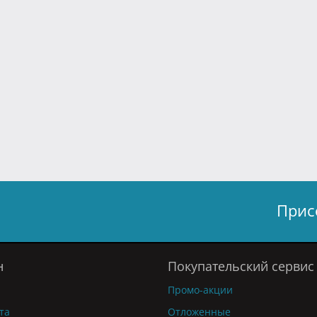
Прис
н
Покупательский сервис
Промо-акции
та
Отложенные