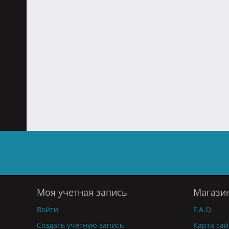
Моя учетная запись
Магази
Войти
F.A.Q.
Создать учетную запись
Карта сай