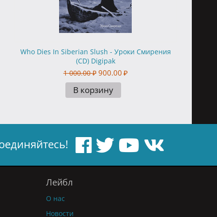
Who Dies In Siberian Slush - Уроки Смирения
(CD) Digipak
900.00
₽
1 000.00
₽
В корзину
оединяйтесь!
Лейбл
О нас
Новости