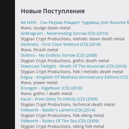
Новые Поступления
Ad Nihil - Сон Разума Рождает Чудовищ (Son Razuma 
Фоно, sludge doom metal
Ankhagram - Neverending Sorrow (CD)
(2010)
Stygian Crypt Productions, melodic doom death metal
Darkness - First Class Violence (CD)
(2018)
Фоно, thrash metal
Diathra - My Endless Sorrow (CD)
(2008)
Stygian Crypt Productions, gothic death metal
Downcast Twilight - Wrath Of The Anunnaki (CD)
(2018)
Stygian Crypt Productions, folk / melodic death metal
Edguy - Kingdom Of Madness (Anniversary Edition) (CD
Фоно, power metal
Eisregen - Fegefeuer (CD)
(2018)
Фоно, gothic / death metal
Faust - From Glory To Infinity (CD)
(2009)
Stygian Crypt Productions, technical death metal
Folkearth - Balder's Lament (CD)
(2014)
Stygian Crypt Productions, folk viking metal
Folkearth - Rulers Of The Sea (CD)
(2009)
Stygian Crypt Productions, viking folk metal