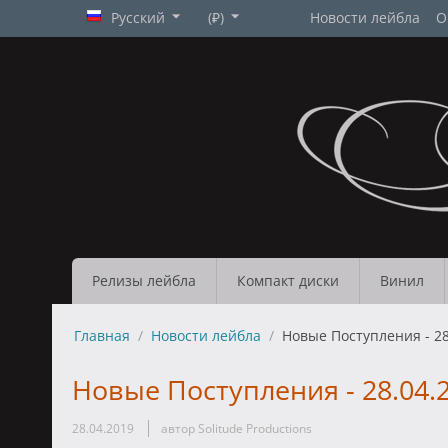
Русский
(₽)
Новости лейбла
О
Релизы лейбла
Компакт диски
Винил
Главная
/
Новости лейбла
/
Новые Поступления - 28
Новые Поступления - 28.04.
28.04.2019
автор Solitude Productions