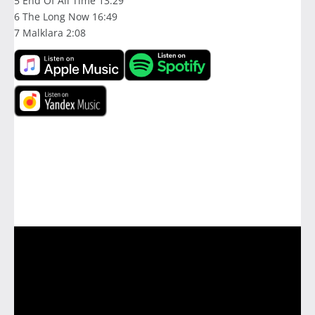
5 End Of All Time 13:29
6 The Long Now 16:49
7 Malklara 2:08