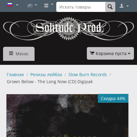
(₽)
Корзина пуста
Меню
Главная
/
Релизы лейбла
/
Slow Burn Records
/
Grown Below - The Long Now (CD) Digipak
Скидка 44%