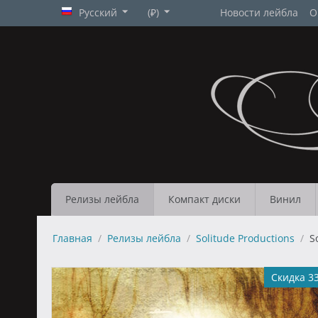
Русский
(₽)
Новости лейбла
О
Релизы лейбла
Компакт диски
Винил
Главная
/
Релизы лейбла
/
Solitude Productions
/
S
Скидка 3