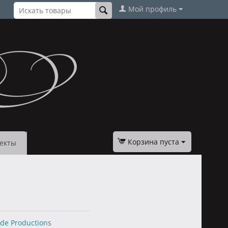
Мой профиль
Корзина пуста
екты
ude Productions