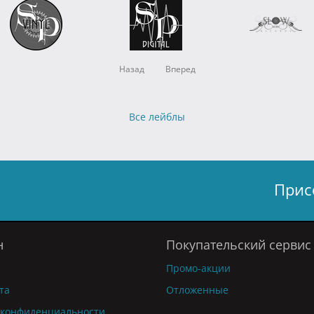
Назад
Вперед
Все лейблы
Прис
н
Покупательский сервис
Промо-акции
та
Отложенные
 конфиденциальности