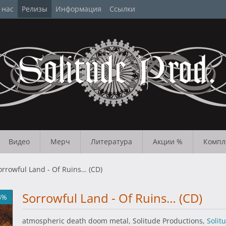
 нас
Релизы
Информация
Ссылки
Видео
Мерч
Литература
Акции %
Компл
orrowful Land - Of Ruins… (CD)
Sorrowful Land - Of Ruins… (CD)
3%
atmospheric death doom metal, Solitude Productions,
Solit