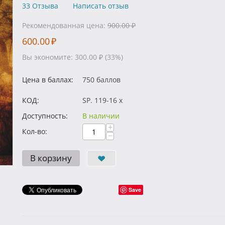
33 Отзыва
Написать отзыв
Рекомендованная цена:
900.00
₽
600.00
₽
Вы экономите:
300.00
₽
(
33
%)
Цена в баллах:
750 баллов
КОД:
SP. 119-16 x
Доступность:
В наличии
+
Кол-во:
−
В корзину
Save