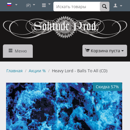
(₽)
Корзина пуста
Меню
Главная
/
Акции %
/
Heavy Lord - Balls To All (CD)
Скидка 57%