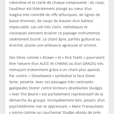
roborative et la clarté de chaque composante ; du coup,
l’auditeur est littéralement plongé au coeur d’un
magma très contrôlé de riffs telluriques, de lignes de
basse énormes, de coups de boutoir d’un batteur
impeccable. Les soli très clairs, mélodiques et
classiques viennent éclairer ce paysage instrumental
sévèrement burné. Le chant âpre, parfois guttural ou
écorché, plante une ambiance agressive et sinistre.
Des titres comme « Drown » et « Kick Teeth » pourraient
être l’oeuvre d’un ALICE IN CHAINS ou d’un DANZIG très
menaçant (notamment grâce à un chant plus apaisé).
Par contre, « Dieselweed » symbolise la face Doom
lente, pesante. Avec ses passages très contrastés
(galopades Stoner contre lenteurs obsédantes Sludge),
« Feer The Beard » est parfaitement représentatif de la
démarche du groupe. Incroyablement lent, pesant, d’un
psychédélisme noir et oppressant, « Mare Tranquilates
» sonne comme un cauchemar Sludge absolu de près