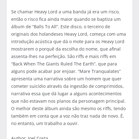
Se chamar Heavy Lord a uma banda já era um risco,
então o risco fica ainda maior quando se baptiza um
álbum de “Balls To All”. Este disco, o terceiro de
originais dos holandeses Heavy Lord, começa com uma
introdução acústica que dá o mote para os Heavy Lord
mostrarem o porquê da escolha do nome, que afinal
assenta-lhes na perfeição. São riffs e mais riffs em
“Back When The Giants Ruled The Earth”, que para
alguns pode acabar por enjoar. “Mare Tranqualates”
apresenta uma narrativa sobre um homem que quer
cometer suicídio através da ingestão de comprimidos,
narrativa essa que dá lugar a alguns acontecimentos
que não estavam nos planos da personagem principal.
O melhor deste álbum ainda são mesmo os riffs, tendo
também em conta que a voz não traz nada de novo. É,
no entanto, um trabalho a ouvir.
Author: Joel Costa