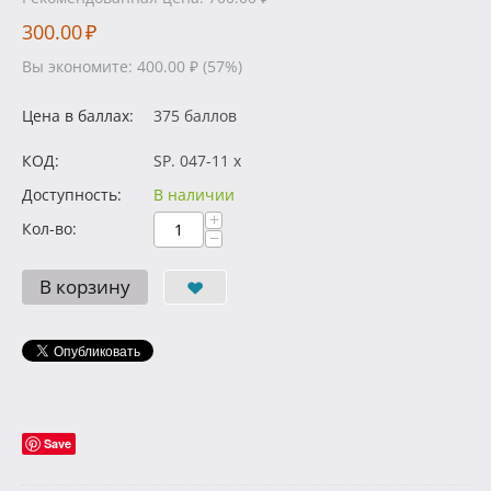
300.00
₽
Вы экономите:
400.00
₽
(
57
%)
Цена в баллах:
375 баллов
КОД:
SP. 047-11 x
Доступность:
В наличии
+
Кол-во:
−
В корзину
Save